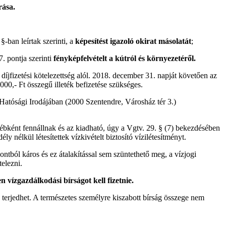
rása.
-ban leírtak szerinti, a
képesítést igazoló okirat másolatát
;
. pontja szerinti
fényképfelvételt a kútról és környezetéről.
 díjfizetési kötelezettség alól. 2018. december 31. napját követően az
000,- Ft összegű illeték befizetése szükséges.
Hatósági Irodájában (2000 Szentendre, Városház tér 3.)
bként fennállnak és az kiadható, úgy a Vgtv. 29. § (7) bekezdésében
y nélkül létesítettek vízkivételt biztosító vízilétesítményt.
tból káros és ez átalakítással sem szüntethető meg, a vízjogi
telezni.
 vízgazdálkodási bírságot kell fizetnie.
 terjedhet. A természetes személyre kiszabott bírság összege nem