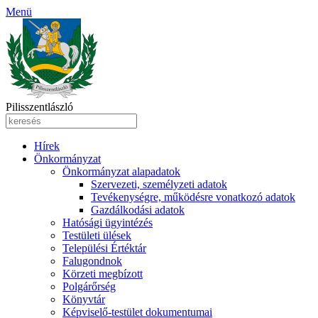
Menü
Pilisszentlászló
Hírek
Önkormányzat
Önkormányzat alapadatok
Szervezeti, személyzeti adatok
Tevékenységre, működésre vonatkozó adatok
Gazdálkodási adatok
Hatósági ügyintézés
Testületi ülések
Települési Értéktár
Falugondnok
Körzeti megbízott
Polgárőrség
Könyvtár
Képviselő-testület dokumentumai