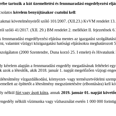
be tartozik a kút üzemeltetési és fennmaradási engedélyezési eljá
csolatos
kérelem benyújtásakor csatolni kell
:
 szakmai követelményeiről szóló 101/2007. (XII.23.) KvVM rendelet 13. §
l szóló 41/2017. (XII. 29.) BM rendelet 2. melléklet II. fejezetének 6.7
k fennmaradási engedélyezési eljárása mentes az igazgatási szolgáltatási
lmi, valamint vízügyi közigazgatási hatósági eljárásokra meghatározott 5
lszolgálaton (2000 Szentendre, Duna korzó 25. I emelet) és Hivatalunk 
 kérelem alapján a fennmaradási engedély megadásának feltételei egyé
 azok a létesítők, akik 2018. január 1. napját megelőzően vízjogi engedél
zilétesítmény vízgazdálkodási, környezet- vagy természetvédelmi szempon
emellett az építtetőt a létesítmény megszüntetésére (elbontására) kell kö
ly nélkül
fúrt vagy ásott kútra
, annak
2019. január 01. napját követően
engedély nélküli vízimunka vagy vízhasználat esetén 1 000 000 forintig