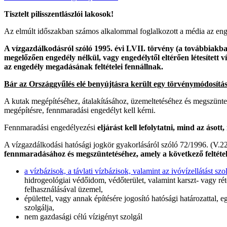
Tisztelt pilisszentlászlói lakosok!
Az elmúlt időszakban számos alkalommal foglalkozott a média az enged
A vízgazdálkodásról szóló 1995. évi LVII. törvény (a továbbiakban
megelőzően engedély nélkül, vagy engedélytől eltérően létesített ví
az engedély megadásának feltételei fennállnak.
Bár az Országgyűlés elé benyújtásra került egy törvénymódosítási
A kutak megépítéséhez, átalakításához, üzemeltetéséhez és megszünteté
megépítésre, fennmaradási engedélyt kell kérni.
Fennmaradási engedélyezési
eljárást kell lefolytatni, mind az ásot
A vízgazdálkodási hatósági jogkör gyakorlásáról szóló 72/1996. (V.
fennmaradásához és megszüntetéséhez, amely a következő feltételek
a vízbázisok, a távlati vízbázisok, valamint az ivóvízellátást 
hidrogeológiai védőidom, védőterület, valamint karszt- vagy réte
felhasználásával üzemel,
épülettel, vagy annak építésére jogosító hatósági határozattal, 
szolgálja,
nem gazdasági célú vízigényt szolgál