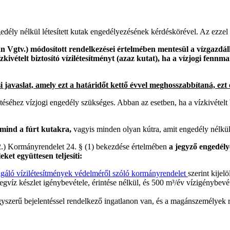
ély nélkül létesített kutak engedélyezésének kérdéskörével. Az ezzel 
 Vgtv.) módosított rendelkezései értelmében mentesül a vízgazdálkod
zkivételt biztosító vízilétesítményt (azaz kutat), ha a vízjogi fenn
 javaslat, amely ezt a határidőt kettő évvel meghosszabbítaná, ezt
séhez vízjogi engedély szükséges. Abban az esetben, ha a vízkivételt bi
t, mind a fúrt kutakra,
vagyis minden olyan kútra, amit engedély nélkül 
22.) Kormányrendelet 24. § (1) bekezdése értelmében
a jegyző engedély
et együttesen teljesíti:
szolgáló vízilétesítmények védelméről szóló kormányrendelet
szerint kijelö
gvíz készlet igénybevétele, érintése nélkül, és 500 m³/év vízigénybevéte
egyszerű bejelentéssel rendelkező ingatlanon van, és a magánszemélyek ré