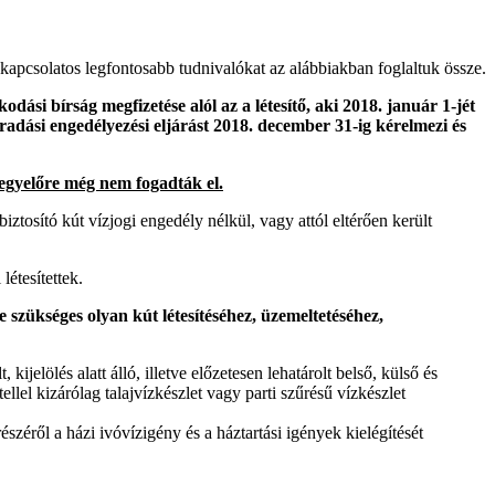
kapcsolatos legfontosabb tudnivalókat az alábbiakban foglaltuk össze.
ási bírság megfizetése alól az a létesítő, aki 2018. január 1-jét
maradási engedélyezési eljárást 2018. december 31-ig kérelmezi és
 egyelőre még nem fogadták el.
ztosító kút vízjogi engedély nélkül, vagy attól eltérően került
létesítettek.
e szükséges olyan kút létesítéséhez, üzemeltetéséhez,
lt, kijelölés alatt álló, illetve előzetesen lehatárolt belső, külső és
llel kizárólag talajvízkészlet vagy parti szűrésű vízkészlet
széről a házi ivóvízigény és a háztartási igények kielégítését