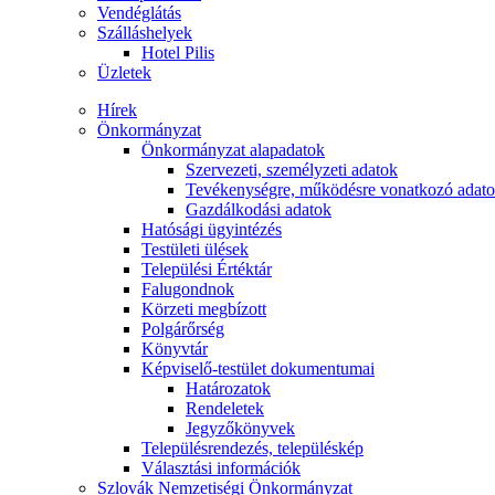
Vendéglátás
Szálláshelyek
Hotel Pilis
Üzletek
Hírek
Önkormányzat
Önkormányzat alapadatok
Szervezeti, személyzeti adatok
Tevékenységre, működésre vonatkozó adat
Gazdálkodási adatok
Hatósági ügyintézés
Testületi ülések
Települési Értéktár
Falugondnok
Körzeti megbízott
Polgárőrség
Könyvtár
Képviselő-testület dokumentumai
Határozatok
Rendeletek
Jegyzőkönyvek
Településrendezés, településkép
Választási információk
Szlovák Nemzetiségi Önkormányzat