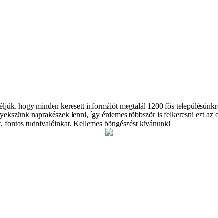
éljük, hogy minden keresett informáiót megtalál 1200 fős településünk
yekszünk naprakészek lenni, így érdemes többször is felkeresni ezt az 
et, fontos tudnivalóinkat. Kellemes böngészést kívánunk!