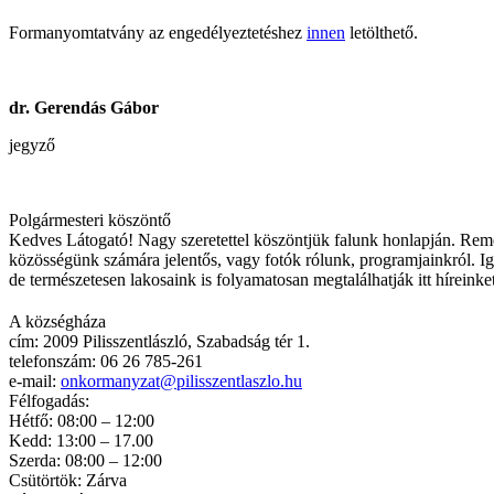
Formanyomtatvány az engedélyeztetéshez
innen
letölthető.
dr. Gerendás Gábor
jegyző
Polgármesteri köszöntő
Kedves Látogató! Nagy szeretettel köszöntjük falunk honlapján. Rem
közösségünk számára jelentős, vagy fotók rólunk, programjainkról. Ig
de természetesen lakosaink is folyamatosan megtalálhatják itt híreink
A községháza
cím: 2009 Pilisszentlászló, Szabadság tér 1.
telefonszám: 06 26 785-261
e-mail:
onkormanyzat@pilisszentlaszlo.hu
Félfogadás:
Hétfő: 08:00 – 12:00
Kedd: 13:00 – 17.00
Szerda: 08:00 – 12:00
Csütörtök: Zárva