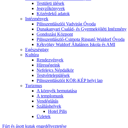
Testületi ülések
Jegyzőkönyvek
Közérdekű adatok
Intézmények
Pilisszentlászlói Vadvirág Óvoda
Dunakanyari Család- és Gyermekjóléti Intézmény
Gondozási Központ
Pilisszentlászló-Csimota Ringató Waldorf Óvoda
Kékvölgy Waldorf Általános Iskola és AMI
Egészségügy
Kultúra
Rendezvények
Hírességeink
Nefelejcs Népdalkör
Testvértelepülések
Pilisszentlászlói KÖR-KÉP helyi lap
Turizmus
A környék bemutatása
A templomunk
Vendéglátás
Szálláshelyek
Hotel Pilis
Üzletek
Fúrt és ásott kutak engedélyeztetése