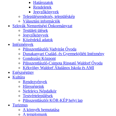
Határozatok
Rendeletek
Jegyzőkönyvek
Településrendezés, településkép
Választási információk
Szlovák Nemzetiségi Önkormányzat
Testületi ülések
Jegyzőkönyvek
Közérdekű adatok
Intézmények
Pilisszentlászlói Vadvirág Óvoda
Dunakanyari Család- és Gyermekjóléti Intézmény
Gondozási Központ
Pilisszentlászló-Csimota Ringató Waldorf Óvoda
Kékvölgy Waldorf Általános Iskola és AMI
Egészségügy
Kultúra
Rendezvények
Hírességeink
Nefelejcs Népdalkör
Testvértelepülések
Pilisszentlászlói KÖR-KÉP helyi lap
Turizmus
A környék bemutatása
A templomunk