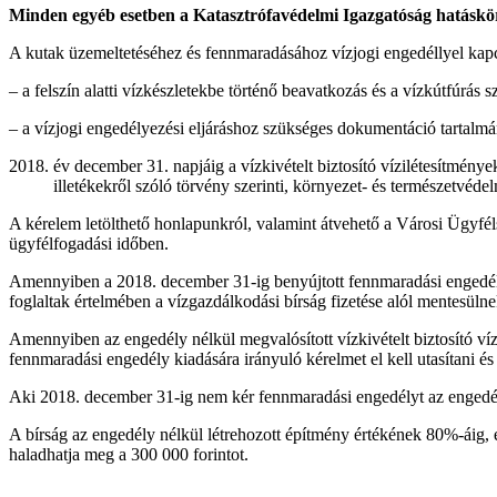
Minden egyéb esetben a Katasztrófavédelmi Igazgatóság hatásköré
A kutak üzemeltetéséhez és fennmaradásához vízjogi engedéllyel kap
– a felszín alatti vízkészletekbe történő beavatkozás és a vízkútfúrás
– a vízjogi engedélyezési eljáráshoz szükséges dokumentáció tartalmáró
év december 31. napjáig a vízkivételt biztosító vízilétesítménye
illetékekről szóló törvény szerinti, környezet- és természetvéde
A kérelem letölthető honlapunkról, valamint átvehető a Városi Ügyfé
ügyfélfogadási időben.
Amennyiben a 2018. december 31-ig benyújtott fennmaradási engedély
foglaltak értelmében a vízgazdálkodási bírság fizetése alól mentesülnek
Amennyiben az engedély nélkül megvalósított vízkivételt biztosító ví
fennmaradási engedély kiadására irányuló kérelmet el kell utasítani és 
Aki 2018. december 31-ig nem kér fennmaradási engedélyt az engedé
A bírság az engedély nélkül létrehozott építmény értékének 80%-áig, 
haladhatja meg a 300 000 forintot.