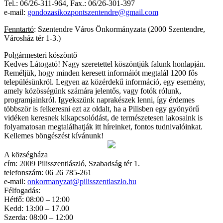
Tel.: 06/26-311-964, Fax.: 06/26-301-397
e-mail:
gondozasikozpontszentendre@gmail.com
Fenntartó
: Szentendre Város Önkormányzata (2000 Szentendre,
Városház tér 1-3.)
Polgármesteri köszöntő
Kedves Látogató! Nagy szeretettel köszöntjük falunk honlapján.
Reméljük, hogy minden keresett informáiót megtalál 1200 fős
településünkröl. Legyen az közérdekű információ, egy esemény,
amely közösségünk számára jelentős, vagy fotók rólunk,
programjainkról. Igyekszünk naprakészek lenni, így érdemes
többször is felkeresni ezt az oldalt, ha a Pilisben egy gyönyörű
vidéken keresnek kikapcsolódást, de természetesen lakosaink is
folyamatosan megtalálhatják itt híreinket, fontos tudnivalóinkat.
Kellemes böngészést kívánunk!
A községháza
cím: 2009 Pilisszentlászló, Szabadság tér 1.
telefonszám: 06 26 785-261
e-mail:
onkormanyzat@pilisszentlaszlo.hu
Félfogadás:
Hétfő: 08:00 – 12:00
Kedd: 13:00 – 17.00
Szerda: 08:00 – 12:00