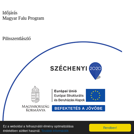
Időjárás
Magyar Falu Program
Pilisszentlászló
Ez a weboldal a felhasználói élmény optimalizálása
Rendben!
Top
érdekében sütiket használ.
További információk