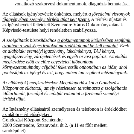
vonatkozó szakorvosi dokumentumok, diagnózis bemutatása.
Az
ellátások igénybevétele önkéntes, melyért
a jövedelmi viszonyok
függvényében személyi térítési díjat kell fizetni.
A térítési díjakat és
az igénybevétel feltételeit Szentendre Város Önkormányzatának
Képviselő-testülete helyi rendeletben szabályozza.
A szolgáltatás biztosításához
a dokumentumok kitöltésében segítünk,
azonban a szükséges iratokat maradéktalanul be kell mutatni
. Ezek
az alábbiak: személyi igazolvány, lakcímkártya, TAJ kártya,
nyugdíjszelvény, zárójelentések és egyéb orvosi papírok. Az ellátás
megkezdése előtt az előre egyeztetett időpontban
környezettanulmány céljából felkeressük otthonában az időst, ahol
pontosítjuk az igényt és azt, hogy miben tud segíteni intézményünk.
Az ellátás(ok) megkezdésekor
Megállapodást köt a Gondozási
Központ az ellátottal
, amely részletesen tartalmazza a szolgáltatás
időtartamát, formáját és módját valamint a fizetendő személyi
térítési díjat.
Az Intézmény ellátásairól személyesen és telefonon is érdeklődhet
az alábbi elérhetőségeken:
Gondozási Központ Szentendre
2000 Szentendre, Sztaravodai út 2. (a 11-es főút mellett,
saroképület)