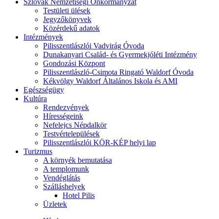
Szlovák Nemzetiségi Önkormányzat
Testületi ülések
Jegyzőkönyvek
Közérdekű adatok
Intézmények
Pilisszentlászlói Vadvirág Óvoda
Dunakanyari Család- és Gyermekjóléti Intézmény
Gondozási Központ
Pilisszentlászló-Csimota Ringató Waldorf Óvoda
Kékvölgy Waldorf Általános Iskola és AMI
Egészségügy
Kultúra
Rendezvények
Hírességeink
Nefelejcs Népdalkör
Testvértelepülések
Pilisszentlászlói KÖR-KÉP helyi lap
Turizmus
A környék bemutatása
A templomunk
Vendéglátás
Szálláshelyek
Hotel Pilis
Üzletek