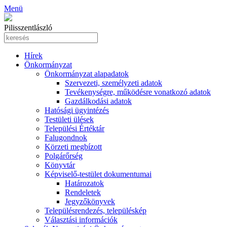
Menü
Pilisszentlászló
Hírek
Önkormányzat
Önkormányzat alapadatok
Szervezeti, személyzeti adatok
Tevékenységre, működésre vonatkozó adatok
Gazdálkodási adatok
Hatósági ügyintézés
Testületi ülések
Települési Értéktár
Falugondnok
Körzeti megbízott
Polgárőrség
Könyvtár
Képviselő-testület dokumentumai
Határozatok
Rendeletek
Jegyzőkönyvek
Településrendezés, településkép
Választási információk