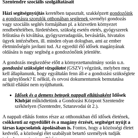
Szentendre
szociális szolgáltatásait
Házi segítségnyújtás
keretében tapasztalt, szakképzett
gondozóink
a gondozásra szorulók otthonában segítenek
személyi gondozás
vagy szociális segítés formájában pl. a közvetlen környezet
rendbetételében, fürdetésben, szükség esetén etetés, gyógyszerek
felíratása és kiváltása, gyógyszeradagolás, bevásárlás, hivatalos
ügyek intézésében, ill. minden olyan dologban, ami az ember
életminőségén javítani tud. Az egyedül élő idősek magányának
oldására is nagy segítség a gondozónőink jelenléte.
A gondozás megkezdése előtt a környezettanulmány során u.n.
gondozási szükséglet vizsgálatot
(GSZV) végzünk, melyben meg
kell állapítanunk, hogy egyáltalán fenn áll-e a gondozási szükséglete
az igénylőnek? E nélkül, és orvosi dokumentumok bemutatása
nélkül ellátást nem nyújthatunk.
Idősek és a demens betegek nappali ellátásaként
Idősek
Klubját
működtetünk a Gondozási Központ Szentendre
székhelyen (Szentendre, Sztaravodai út 2.).
A nappali ellátás fontos része az otthonukban élő idősek életének,
csökkenti az egyedüllét és a magány érzését, segítséget nyújt a
társas kapcsolatok ápolásában is.
Fontos, hogy a közösségi életet
kedvelő, a közösségi élet szabályait betartó személyek tudják