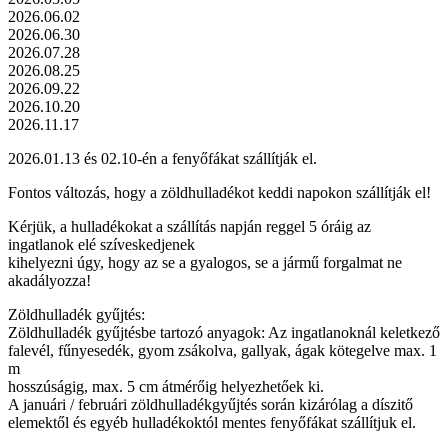
2026.06.02
2026.06.30
2026.07.28
2026.08.25
2026.09.22
2026.10.20
2026.11.17
2026.01.13 és 02.10-én a fenyőfákat szállítják el.
Fontos változás, hogy a zöldhulladékot keddi napokon szállítják el!
Kérjük, a hulladékokat a szállítás napján reggel 5 óráig az
ingatlanok elé szíveskedjenek
kihelyezni úgy, hogy az se a gyalogos, se a jármű forgalmat ne
akadályozza!
Zöldhulladék gyűjtés:
Zöldhulladék gyűjtésbe tartozó anyagok: Az ingatlanoknál keletkező
falevél, fűnyesedék, gyom zsákolva, gallyak, ágak kötegelve max. 1
m
hosszúságig, max. 5 cm átmérőig helyezhetőek ki.
A januári / februári zöldhulladékgyűjtés során kizárólag a díszitő
elemektől és egyéb hulladékoktól mentes fenyőfákat szállítjuk el.