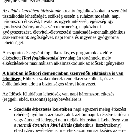
igénybe venni ezt az ellátást.
Az ellátás keretében biztosítunk
: kreatív foglalkozásokat, a személyi
tisztálkodás lehetőségét, szükség esetén a ruházat mosását, napi
háromszori étkezést, hivatalos ügyek intézését, egészségügyi
gondozást (vérnyomás,- vércukormérés), napközbeni
gyógyszerezést, életviteli-életvezetési tanácsadás-mentálhigiénikus
szakemberünk segítségével, napi torna és ingyenes gyógytorna
lehetőségét.
A csoportos és egyéni foglalkozatás, és programok az előre
elkészített
Havi foglalkozatási terv
alapján történnek, mely
elkészítésekor maximálisan alkalmazkodunk az idősek igényeihez.
A klubban időskori demenciában szenvedők ellátására is van
lehetőség.
Ehhez a szakemberek rendelkezésre állnak, és az
épületünkben adott a biztonságos tárgyi környezet.
Az Idősek Klubjában lehetőség van napi háromszori étkezés
(reggeli, ebéd, uzsonna) igénybevételére is.
Szociális étkeztetés keretében
napi egyszeri meleg étkezést
(ebédet) nyújtunk azoknak, akik azt önmaguk részére tartósan
vagy átmeneti jelleggel nem tudják biztosítani. Lehetőség van
a
normál étrenden kívül diétás
(diabetikus, lisztérzékeny)
ebéd igénybevételére is, melyhez azonban szükséges az erre