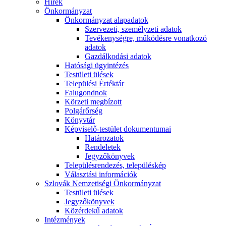
Hírek
Önkormányzat
Önkormányzat alapadatok
Szervezeti, személyzeti adatok
Tevékenységre, működésre vonatkozó
adatok
Gazdálkodási adatok
Hatósági ügyintézés
Testületi ülések
Települési Értéktár
Falugondnok
Körzeti megbízott
Polgárőrség
Könyvtár
Képviselő-testület dokumentumai
Határozatok
Rendeletek
Jegyzőkönyvek
Településrendezés, településkép
Választási információk
Szlovák Nemzetiségi Önkormányzat
Testületi ülések
Jegyzőkönyvek
Közérdekű adatok
Intézmények