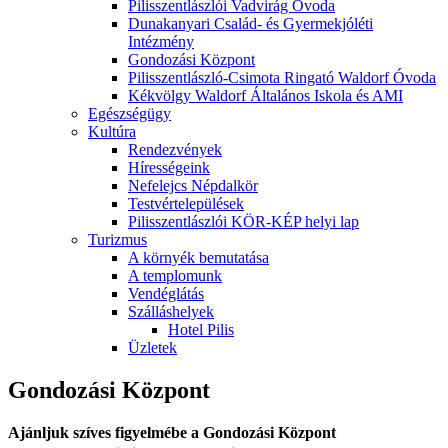
Pilisszentlászlói Vadvirág Óvoda
Dunakanyari Család- és Gyermekjóléti
Intézmény
Gondozási Központ
Pilisszentlászló-Csimota Ringató Waldorf Óvoda
Kékvölgy Waldorf Általános Iskola és AMI
Egészségügy
Kultúra
Rendezvények
Hírességeink
Nefelejcs Népdalkör
Testvértelepülések
Pilisszentlászlói KÖR-KÉP helyi lap
Turizmus
A környék bemutatása
A templomunk
Vendéglátás
Szálláshelyek
Hotel Pilis
Üzletek
Gondozási Központ
Ajánljuk szíves figyelmébe a Gondozási Központ