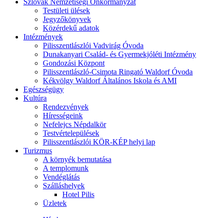
Szlovák Nemzetiségi Önkormányzat
Testületi ülések
Jegyzőkönyvek
Közérdekű adatok
Intézmények
Pilisszentlászlói Vadvirág Óvoda
Dunakanyari Család- és Gyermekjóléti Intézmény
Gondozási Központ
Pilisszentlászló-Csimota Ringató Waldorf Óvoda
Kékvölgy Waldorf Általános Iskola és AMI
Egészségügy
Kultúra
Rendezvények
Hírességeink
Nefelejcs Népdalkör
Testvértelepülések
Pilisszentlászlói KÖR-KÉP helyi lap
Turizmus
A környék bemutatása
A templomunk
Vendéglátás
Szálláshelyek
Hotel Pilis
Üzletek