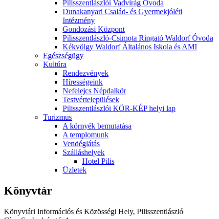
Pilisszentlászlói Vadvirág Óvoda
Dunakanyari Család- és Gyermekjóléti
Intézmény
Gondozási Központ
Pilisszentlászló-Csimota Ringató Waldorf Óvoda
Kékvölgy Waldorf Általános Iskola és AMI
Egészségügy
Kultúra
Rendezvények
Hírességeink
Nefelejcs Népdalkör
Testvértelepülések
Pilisszentlászlói KÖR-KÉP helyi lap
Turizmus
A környék bemutatása
A templomunk
Vendéglátás
Szálláshelyek
Hotel Pilis
Üzletek
Könyvtár
Könyvtári Információs és Közösségi Hely, Pilisszentlászló