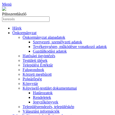
Menü
Pilisszentlászló
Hírek
Önkormányzat
Önkormányzat alapadatok
Szervezeti, személyzeti adatok
Tevékenységre, működésre vonatkozó adatok
Gazdálkodási adatok
Hatósági ügyintézés
Testületi ülések
Települési Értéktár
Falugondnok
Körzeti megbízott
Polgárőrség
Könyvtár
Képviselő-testület dokumentumai
Határozatok
Rendeletek
Jegyzőkönyvek
Településrendezés, településkép
Választási információk