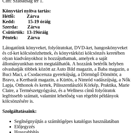
Cím: Szabadság tér 1.
Könyvtári nyitva tartás:
Hétfő: Zárva
Kedd: 15-19 óráig
Szerda: Zárva
Csütörtök: 13-19óráig
Péntek: Zárva
Látogatóink könyveket, folyóiratokat, DVD-ket, hangoskönyveket
és cd-ket kölcsönözhetnek, és könyvtárközi kölcsönzés keretében
olyan kiadványokhoz is hozzájuthatnak, amelyek a saját
állományunkban nem megtalálhatók. A hozzánk betérők helyben
olvashatják többek között az Auto Bild magazin, a Baba magazin, a
Buci Maci, a Csodaceruza gyerekújság, a Dörmögő Dömötör, a
Bravo, a Kertbarát magazin, a Kürtös, a Nimród vadászújság, a Nők
Lapja, Otthonok és kertek, Pilisszentlászlói Körkép, Praktika, Marie
Claire, a Természetgyógyász, és a Wellness című folyóiratok
legfrissebb számait, valamint lehetőség van régebbi példányok
kölcsönzésére is.
Szolgáltatásaink:
Segítségnyújtás a számítógépes katalógus használatában
Előjegyzés
Hosszabbítás