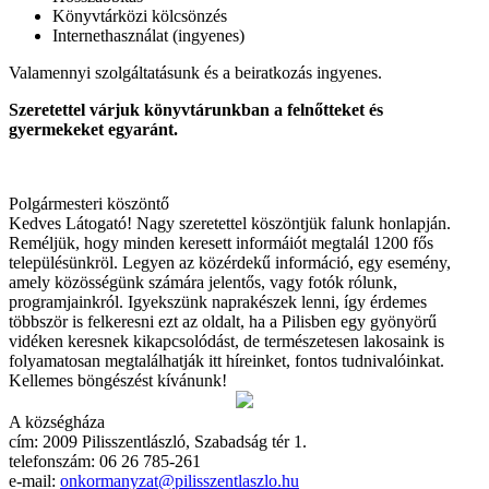
Könyvtárközi kölcsönzés
Internethasználat (ingyenes)
Valamennyi szolgáltatásunk és a beiratkozás ingyenes.
Szeretettel várjuk könyvtárunkban a felnőtteket és
gyermekeket egyaránt.
Polgármesteri köszöntő
Kedves Látogató! Nagy szeretettel köszöntjük falunk honlapján.
Reméljük, hogy minden keresett informáiót megtalál 1200 fős
településünkröl. Legyen az közérdekű információ, egy esemény,
amely közösségünk számára jelentős, vagy fotók rólunk,
programjainkról. Igyekszünk naprakészek lenni, így érdemes
többször is felkeresni ezt az oldalt, ha a Pilisben egy gyönyörű
vidéken keresnek kikapcsolódást, de természetesen lakosaink is
folyamatosan megtalálhatják itt híreinket, fontos tudnivalóinkat.
Kellemes böngészést kívánunk!
A községháza
cím: 2009 Pilisszentlászló, Szabadság tér 1.
telefonszám: 06 26 785-261
e-mail:
onkormanyzat@pilisszentlaszlo.hu