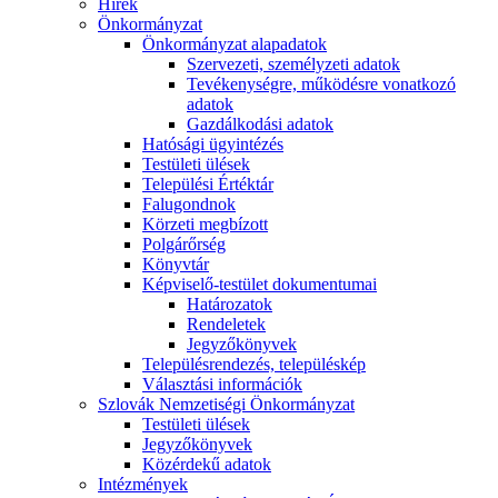
Hírek
Önkormányzat
Önkormányzat alapadatok
Szervezeti, személyzeti adatok
Tevékenységre, működésre vonatkozó
adatok
Gazdálkodási adatok
Hatósági ügyintézés
Testületi ülések
Települési Értéktár
Falugondnok
Körzeti megbízott
Polgárőrség
Könyvtár
Képviselő-testület dokumentumai
Határozatok
Rendeletek
Jegyzőkönyvek
Településrendezés, településkép
Választási információk
Szlovák Nemzetiségi Önkormányzat
Testületi ülések
Jegyzőkönyvek
Közérdekű adatok
Intézmények