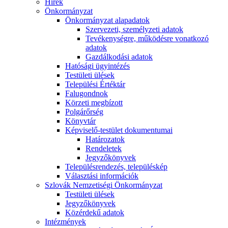
Hírek
Önkormányzat
Önkormányzat alapadatok
Szervezeti, személyzeti adatok
Tevékenységre, működésre vonatkozó
adatok
Gazdálkodási adatok
Hatósági ügyintézés
Testületi ülések
Települési Értéktár
Falugondnok
Körzeti megbízott
Polgárőrség
Könyvtár
Képviselő-testület dokumentumai
Határozatok
Rendeletek
Jegyzőkönyvek
Településrendezés, településkép
Választási információk
Szlovák Nemzetiségi Önkormányzat
Testületi ülések
Jegyzőkönyvek
Közérdekű adatok
Intézmények