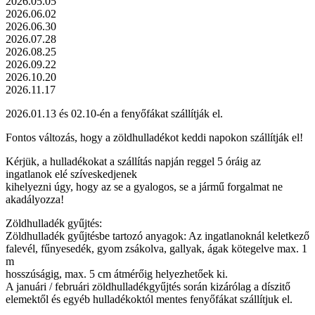
2026.05.05
2026.06.02
2026.06.30
2026.07.28
2026.08.25
2026.09.22
2026.10.20
2026.11.17
2026.01.13 és 02.10-én a fenyőfákat szállítják el.
Fontos változás, hogy a zöldhulladékot keddi napokon szállítják el!
Kérjük, a hulladékokat a szállítás napján reggel 5 óráig az
ingatlanok elé szíveskedjenek
kihelyezni úgy, hogy az se a gyalogos, se a jármű forgalmat ne
akadályozza!
Zöldhulladék gyűjtés:
Zöldhulladék gyűjtésbe tartozó anyagok: Az ingatlanoknál keletkező
falevél, fűnyesedék, gyom zsákolva, gallyak, ágak kötegelve max. 1
m
hosszúságig, max. 5 cm átmérőig helyezhetőek ki.
A januári / februári zöldhulladékgyűjtés során kizárólag a díszitő
elemektől és egyéb hulladékoktól mentes fenyőfákat szállítjuk el.