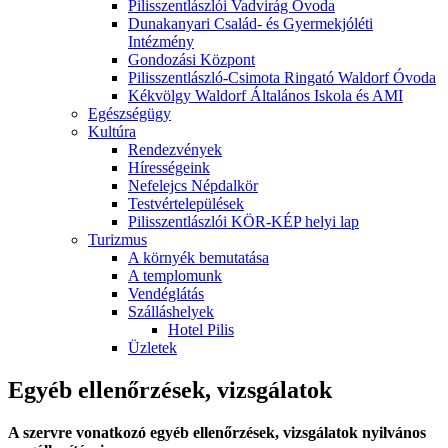
Pilisszentlászlói Vadvirág Óvoda
Dunakanyari Család- és Gyermekjóléti
Intézmény
Gondozási Központ
Pilisszentlászló-Csimota Ringató Waldorf Óvoda
Kékvölgy Waldorf Általános Iskola és AMI
Egészségügy
Kultúra
Rendezvények
Hírességeink
Nefelejcs Népdalkör
Testvértelepülések
Pilisszentlászlói KÖR-KÉP helyi lap
Turizmus
A környék bemutatása
A templomunk
Vendéglátás
Szálláshelyek
Hotel Pilis
Üzletek
Egyéb ellenőrzések, vizsgálatok
A szervre vonatkozó egyéb ellenőrzések, vizsgálatok nyilvános