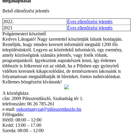
megállapításai
Belső ellenőrzési jelentés
2022.
Éves ellenőrzési jelentés
2021
Éves ellenőrzési jelentés
Polgármesteri köszöntő
Kedves Látogató! Nagy szeretettel köszöntjük falunk honlapján.
Reméljük, hogy minden keresett informáiót megtalál 1200 fős
településünkröl. Legyen az közérdekű információ, egy esemény,
amely közösségünk számára jelentős, vagy fotók rólunk,
programjainkról. Igyekszünk naprakészek lenni, így érdemes
többször is felkeresni ezt az oldalt, ha a Pilisben egy gyönyörű
vidéken keresnek kikapcsolódást, de természetesen lakosaink is
folyamatosan megtalálhatják itt híreinket, fontos tudnivalóinkat.
Kellemes böngészést kívánunk!
A községháza
cím: 2009 Pilisszentlászló, Szabadság tér 1.
telefonszám: 06 26 785-261
e-mail:
onkormanyzat@pilisszentlaszlo.hu
Félfogadás:
Hétfő: 08:00 – 12:00
Kedd: 13:00 – 17.00
Szerda: 08:00 – 12:00