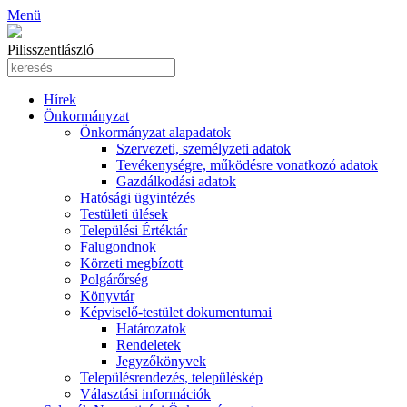
Menü
Pilisszentlászló
Hírek
Önkormányzat
Önkormányzat alapadatok
Szervezeti, személyzeti adatok
Tevékenységre, működésre vonatkozó adatok
Gazdálkodási adatok
Hatósági ügyintézés
Testületi ülések
Települési Értéktár
Falugondnok
Körzeti megbízott
Polgárőrség
Könyvtár
Képviselő-testület dokumentumai
Határozatok
Rendeletek
Jegyzőkönyvek
Településrendezés, településkép
Választási információk