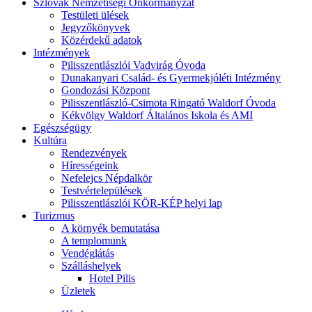
Szlovák Nemzetiségi Önkormányzat
Testületi ülések
Jegyzőkönyvek
Közérdekű adatok
Intézmények
Pilisszentlászlói Vadvirág Óvoda
Dunakanyari Család- és Gyermekjóléti Intézmény
Gondozási Központ
Pilisszentlászló-Csimota Ringató Waldorf Óvoda
Kékvölgy Waldorf Általános Iskola és AMI
Egészségügy
Kultúra
Rendezvények
Hírességeink
Nefelejcs Népdalkör
Testvértelepülések
Pilisszentlászlói KÖR-KÉP helyi lap
Turizmus
A környék bemutatása
A templomunk
Vendéglátás
Szálláshelyek
Hotel Pilis
Üzletek