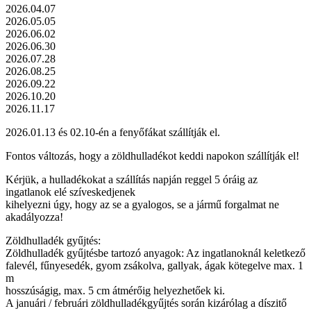
2026.04.07
2026.05.05
2026.06.02
2026.06.30
2026.07.28
2026.08.25
2026.09.22
2026.10.20
2026.11.17
2026.01.13 és 02.10-én a fenyőfákat szállítják el.
Fontos változás, hogy a zöldhulladékot keddi napokon szállítják el!
Kérjük, a hulladékokat a szállítás napján reggel 5 óráig az
ingatlanok elé szíveskedjenek
kihelyezni úgy, hogy az se a gyalogos, se a jármű forgalmat ne
akadályozza!
Zöldhulladék gyűjtés:
Zöldhulladék gyűjtésbe tartozó anyagok: Az ingatlanoknál keletkező
falevél, fűnyesedék, gyom zsákolva, gallyak, ágak kötegelve max. 1
m
hosszúságig, max. 5 cm átmérőig helyezhetőek ki.
A januári / februári zöldhulladékgyűjtés során kizárólag a díszitő