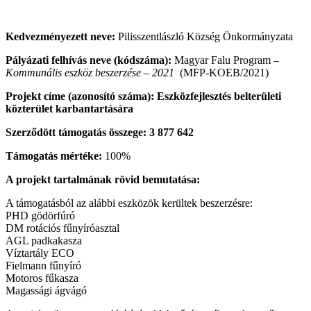
Kedvezményezett neve:
Pilisszentlászló Község Önkormányzata
Pályázati felhívás neve (kódszáma):
Magyar Falu Program –
Kommunális eszköz beszerzése – 2021
(MFP-KOEB/2021)
Projekt címe (azonosító száma): Eszközfejlesztés belterületi
közterület karbantartására
Szerződött támogatás összege: 3 877 642
Támogatás mértéke:
100%
A projekt tartalmának rövid bemutatása:
A támogatásból az alábbi eszközök kerültek beszerzésre:
PHD gödörfúró
DM rotációs fűnyíróasztal
AGL padkakasza
Víztartály ECO
Fielmann fűnyíró
Motoros fűkasza
Magassági ágvágó