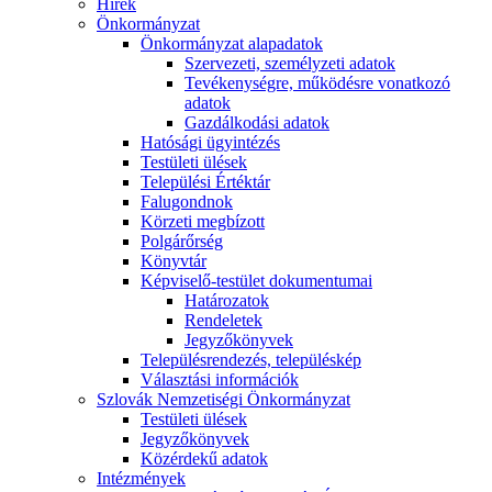
Hírek
Önkormányzat
Önkormányzat alapadatok
Szervezeti, személyzeti adatok
Tevékenységre, működésre vonatkozó
adatok
Gazdálkodási adatok
Hatósági ügyintézés
Testületi ülések
Települési Értéktár
Falugondnok
Körzeti megbízott
Polgárőrség
Könyvtár
Képviselő-testület dokumentumai
Határozatok
Rendeletek
Jegyzőkönyvek
Településrendezés, településkép
Választási információk
Szlovák Nemzetiségi Önkormányzat
Testületi ülések
Jegyzőkönyvek
Közérdekű adatok
Intézmények