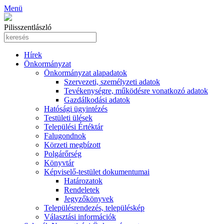
Menü
Pilisszentlászló
Hírek
Önkormányzat
Önkormányzat alapadatok
Szervezeti, személyzeti adatok
Tevékenységre, működésre vonatkozó adatok
Gazdálkodási adatok
Hatósági ügyintézés
Testületi ülések
Települési Értéktár
Falugondnok
Körzeti megbízott
Polgárőrség
Könyvtár
Képviselő-testület dokumentumai
Határozatok
Rendeletek
Jegyzőkönyvek
Településrendezés, településkép
Választási információk