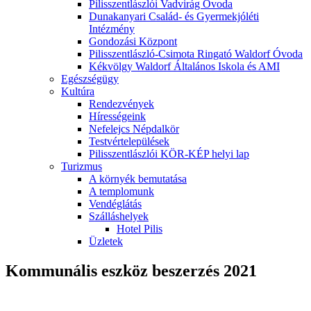
Pilisszentlászlói Vadvirág Óvoda
Dunakanyari Család- és Gyermekjóléti
Intézmény
Gondozási Központ
Pilisszentlászló-Csimota Ringató Waldorf Óvoda
Kékvölgy Waldorf Általános Iskola és AMI
Egészségügy
Kultúra
Rendezvények
Hírességeink
Nefelejcs Népdalkör
Testvértelepülések
Pilisszentlászlói KÖR-KÉP helyi lap
Turizmus
A környék bemutatása
A templomunk
Vendéglátás
Szálláshelyek
Hotel Pilis
Üzletek
Kommunális eszköz beszerzés 2021