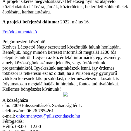
A projekt sikeres megvalósításával lehetőség nyílt az alapvető
közfeladatok ellátására, járdák, közterületek, belterületi zöldterületek
ápolására, karbantartására.
A projekt befejezési dátuma:
2022. május 16.
Fotódokumentáció
Polgármesteri köszöntő
Kedves Látogató! Nagy szeretettel köszöntjük falunk honlapján.
Reméljük, hogy minden keresett informáiót megtalál 1200 fős
településünkröl. Legyen az közérdekű információ, egy esemény,
amely közösségünk számára jelentős, vagy fotók rólunk,
programjainkról. Igyekszünk naprakészek lenni, így érdemes
többször is felkeresni ezt az oldalt, ha a Pilisben egy gyönyörű
vidéken keresnek kikapcsolódást, de természetesen lakosaink is
folyamatosan megtalálhatják itt híreinket, fontos tudnivalóinkat.
Kellemes böngészést kívánunk!
A községháza
cím: 2009 Pilisszentlászló, Szabadság tér 1.
telefonszám: 06 26 785-261
e-mail:
onkormanyzat@pilisszentlaszlo.hu
Félfogadás:
Hétfő: 08:00 – 12:00