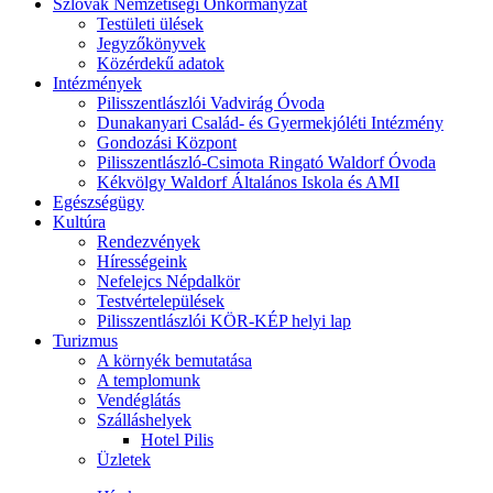
Szlovák Nemzetiségi Önkormányzat
Testületi ülések
Jegyzőkönyvek
Közérdekű adatok
Intézmények
Pilisszentlászlói Vadvirág Óvoda
Dunakanyari Család- és Gyermekjóléti Intézmény
Gondozási Központ
Pilisszentlászló-Csimota Ringató Waldorf Óvoda
Kékvölgy Waldorf Általános Iskola és AMI
Egészségügy
Kultúra
Rendezvények
Hírességeink
Nefelejcs Népdalkör
Testvértelepülések
Pilisszentlászlói KÖR-KÉP helyi lap
Turizmus
A környék bemutatása
A templomunk
Vendéglátás
Szálláshelyek
Hotel Pilis
Üzletek