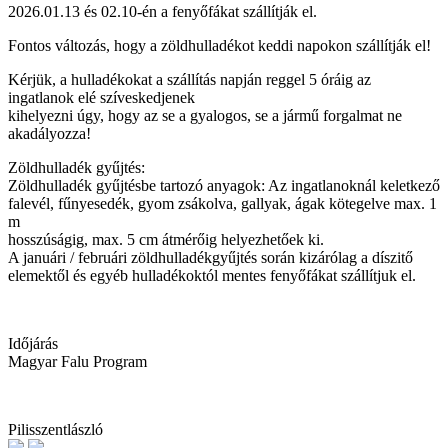
2026.01.13 és 02.10-én a fenyőfákat szállítják el.
Fontos változás, hogy a zöldhulladékot keddi napokon szállítják el!
Kérjük, a hulladékokat a szállítás napján reggel 5 óráig az
ingatlanok elé szíveskedjenek
kihelyezni úgy, hogy az se a gyalogos, se a jármű forgalmat ne
akadályozza!
Zöldhulladék gyűjtés:
Zöldhulladék gyűjtésbe tartozó anyagok: Az ingatlanoknál keletkező
falevél, fűnyesedék, gyom zsákolva, gallyak, ágak kötegelve max. 1
m
hosszúságig, max. 5 cm átmérőig helyezhetőek ki.
A januári / februári zöldhulladékgyűjtés során kizárólag a díszitő
elemektől és egyéb hulladékoktól mentes fenyőfákat szállítjuk el.
Időjárás
Magyar Falu Program
Pilisszentlászló