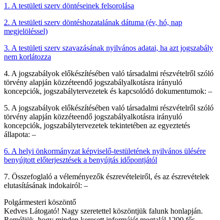
1. A testületi szerv döntéseinek felsorolása
2. A testületi szerv döntéshozatalának dátuma (év, hó, nap
megjelöléssel)
3. A testületi szerv szavazásának nyilvános adatai, ha azt jogszabály
nem korlátozza
4. A jogszabályok előkészítésében való társadalmi részvételről szóló
törvény alapján közzéteendő jogszabályalkotásra irányuló
koncepciók, jogszabálytervezetek és kapcsolódó dokumentumok: –
5. A jogszabályok előkészítésében való társadalmi részvételről szóló
törvény alapján közzéteendő jogszabályalkotásra irányuló
koncepciók, jogszabálytervezetek tekintetében az egyeztetés
állapota: –
6. A helyi önkormányzat képviselő-testületének nyilvános ülésére
benyújtott előterjesztések a benyújtás időpontjától
7. Összefoglaló a véleményezők észrevételeiről, és az észrevételek
elutasításának indokairól: –
Polgármesteri köszöntő
Kedves Látogató! Nagy szeretettel köszöntjük falunk honlapján.
Reméljük, hogy minden keresett informáiót megtalál 1200 fős