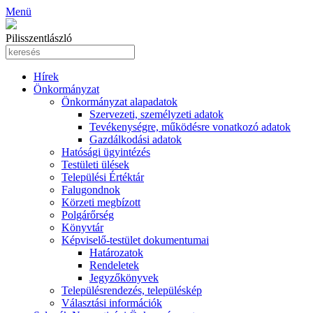
Menü
Pilisszentlászló
Hírek
Önkormányzat
Önkormányzat alapadatok
Szervezeti, személyzeti adatok
Tevékenységre, működésre vonatkozó adatok
Gazdálkodási adatok
Hatósági ügyintézés
Testületi ülések
Települési Értéktár
Falugondnok
Körzeti megbízott
Polgárőrség
Könyvtár
Képviselő-testület dokumentumai
Határozatok
Rendeletek
Jegyzőkönyvek
Településrendezés, településkép
Választási információk