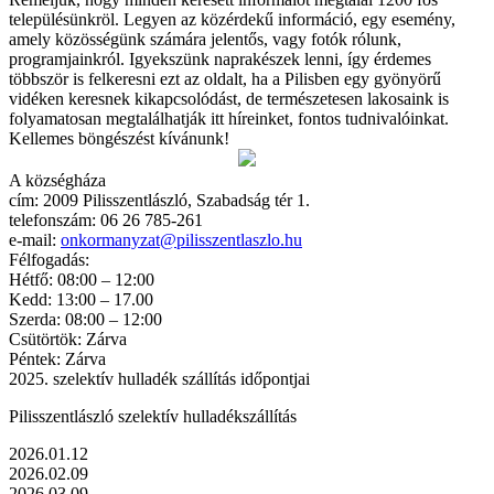
településünkröl. Legyen az közérdekű információ, egy esemény,
amely közösségünk számára jelentős, vagy fotók rólunk,
programjainkról. Igyekszünk naprakészek lenni, így érdemes
többször is felkeresni ezt az oldalt, ha a Pilisben egy gyönyörű
vidéken keresnek kikapcsolódást, de természetesen lakosaink is
folyamatosan megtalálhatják itt híreinket, fontos tudnivalóinkat.
Kellemes böngészést kívánunk!
A községháza
cím: 2009 Pilisszentlászló, Szabadság tér 1.
telefonszám: 06 26 785-261
e-mail:
onkormanyzat@pilisszentlaszlo.hu
Félfogadás:
Hétfő: 08:00 – 12:00
Kedd: 13:00 – 17.00
Szerda: 08:00 – 12:00
Csütörtök: Zárva
Péntek: Zárva
2025. szelektív hulladék szállítás időpontjai
Pilisszentlászló szelektív hulladékszállítás
2026.01.12
2026.02.09
2026.03.09