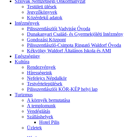
Szlovák Nemzetiségi Önkormányzat
Testületi ülések
Jegyzőkönyvek
Közérdekű adatok
Intézmények
Pilisszentlászlói Vadvirág Óvoda
Dunakanyari Család- és Gyermekjóléti Intézmény
Gondozási Központ
Pilisszentlászló-Csimota Ringató Waldorf Óvoda
Kékvölgy Waldorf Általános Iskola és AMI
Egészségügy
Kultúra
Rendezvények
Hírességeink
Nefelejcs Népdalkör
Testvértelepülések
Pilisszentlászlói KÖR-KÉP helyi lap
Turizmus
A környék bemutatása
A templomunk
Vendéglátás
Szálláshelyek
Hotel Pilis
Üzletek