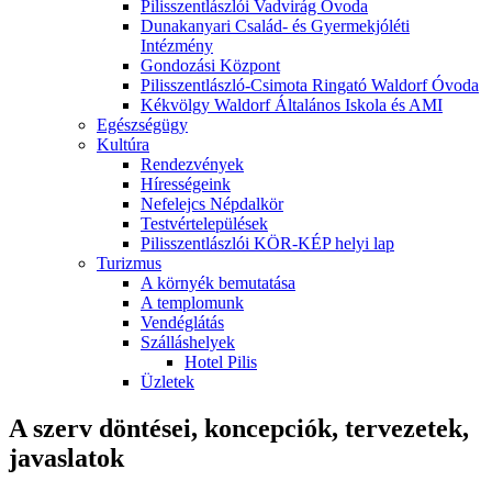
Pilisszentlászlói Vadvirág Óvoda
Dunakanyari Család- és Gyermekjóléti
Intézmény
Gondozási Központ
Pilisszentlászló-Csimota Ringató Waldorf Óvoda
Kékvölgy Waldorf Általános Iskola és AMI
Egészségügy
Kultúra
Rendezvények
Hírességeink
Nefelejcs Népdalkör
Testvértelepülések
Pilisszentlászlói KÖR-KÉP helyi lap
Turizmus
A környék bemutatása
A templomunk
Vendéglátás
Szálláshelyek
Hotel Pilis
Üzletek
A szerv döntései, koncepciók, tervezetek,
javaslatok