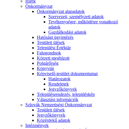
Hírek
Önkormányzat
Önkormányzat alapadatok
Szervezeti, személyzeti adatok
Tevékenységre, működésre vonatkozó
adatok
Gazdálkodási adatok
Hatósági ügyintézés
Testületi ülések
Települési Értéktár
Falugondnok
Körzeti megbízott
Polgárőrség
Könyvtár
Képviselő-testület dokumentumai
Határozatok
Rendeletek
Jegyzőkönyvek
Településrendezés, településkép
Választási információk
Szlovák Nemzetiségi Önkormányzat
Testületi ülések
Jegyzőkönyvek
Közérdekű adatok
Intézmények