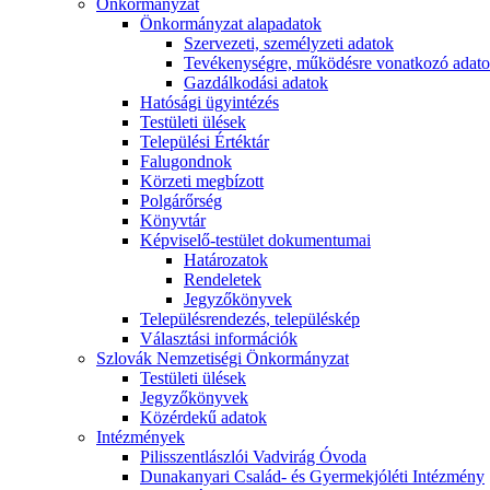
Önkormányzat
Önkormányzat alapadatok
Szervezeti, személyzeti adatok
Tevékenységre, működésre vonatkozó adat
Gazdálkodási adatok
Hatósági ügyintézés
Testületi ülések
Települési Értéktár
Falugondnok
Körzeti megbízott
Polgárőrség
Könyvtár
Képviselő-testület dokumentumai
Határozatok
Rendeletek
Jegyzőkönyvek
Településrendezés, településkép
Választási információk
Szlovák Nemzetiségi Önkormányzat
Testületi ülések
Jegyzőkönyvek
Közérdekű adatok
Intézmények
Pilisszentlászlói Vadvirág Óvoda
Dunakanyari Család- és Gyermekjóléti Intézmény