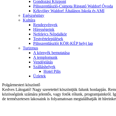
Gondozási Központ
Pilisszentlászló-Csimota Ringató Waldorf Óvoda
Kékvölgy Waldorf Általános Iskola és AMI
Egészségügy
Kultúra
Rendezvények
Hírességeink
Nefelejcs Népdalkör
Testvértelepülések
Pilisszentlászlói KÖR-KÉP helyi lap
Turizmus
A környék bemutatása
A templomunk
Vendéglátás
Szálláshelyek
Hotel Pilis
Üzletek
Polgármesteri köszöntő
Kedves Látogató! Nagy szeretettel köszöntjük falunk honlapján. Rem
közösségünk számára jelentős, vagy fotók rólunk, programjainkról. Ig
de természetesen lakosaink is folyamatosan megtalálhatják itt híreink