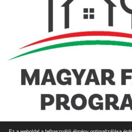
Pilisszentlászló
Ez a weboldal a felhasználói élmény optimalizálása érd