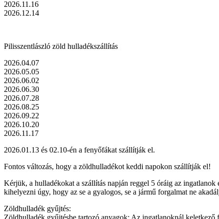
2026.11.16
2026.12.14
Pilisszentlászló zöld hulladékszállítás
2026.04.07
2026.05.05
2026.06.02
2026.06.30
2026.07.28
2026.08.25
2026.09.22
2026.10.20
2026.11.17
2026.01.13 és 02.10-én a fenyőfákat szállítják el.
Fontos változás, hogy a zöldhulladékot keddi napokon szállítják el!
Kérjük, a hulladékokat a szállítás napján reggel 5 óráig az ingatlanok
kihelyezni úgy, hogy az se a gyalogos, se a jármű forgalmat ne akadá
Zöldhulladék gyűjtés:
Zöldhulladék gyűjtésbe tartozó anyagok: Az ingatlanoknál keletkező 