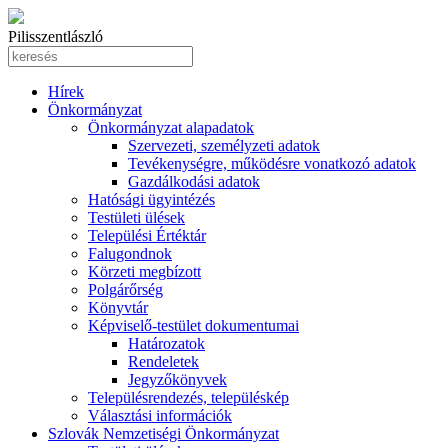
Pilisszentlászló
Hírek
Önkormányzat
Önkormányzat alapadatok
Szervezeti, személyzeti adatok
Tevékenységre, működésre vonatkozó adatok
Gazdálkodási adatok
Hatósági ügyintézés
Testületi ülések
Települési Értéktár
Falugondnok
Körzeti megbízott
Polgárőrség
Könyvtár
Képviselő-testület dokumentumai
Határozatok
Rendeletek
Jegyzőkönyvek
Településrendezés, településkép
Választási információk
Szlovák Nemzetiségi Önkormányzat