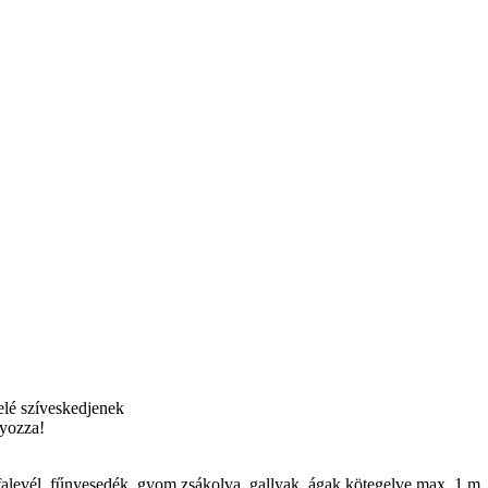
 elé szíveskedjenek
lyozza!
falevél, fűnyesedék, gyom zsákolva, gallyak, ágak kötegelve max. 1 m