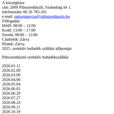
A községháza
cím: 2009 Pilisszentlászló, Szabadság tér 1.
telefonszám: 06 26 785-261
e-mail:
onkormanyzat@pilisszentlaszlo.hu
Félfogadás:
Hétfő: 08:00 – 12:00
Kedd: 13:00 – 17.00
Szerda: 08:00 – 12:00
Csütörtök: Zárva
Péntek: Zárva
2025. szelektív hulladék szállítás időpontjai
Pilisszentlászló szelektív hulladékszállítás
2026.01.12
2026.02.09
2026.03.09
2026.04.06
2026.05.04
2026.06.01
2026.06.29
2026.07.27
2026.08.24
2026.09.21
2026.10.19