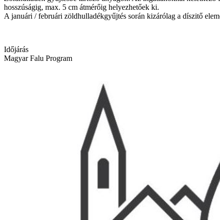
hosszúságig, max. 5 cm átmérőig helyezhetőek ki.
A januári / februári zöldhulladékgyűjtés során kizárólag a díszitő elem
Időjárás
Magyar Falu Program