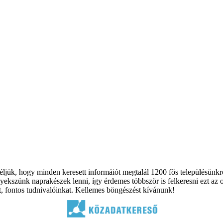
éljük, hogy minden keresett informáiót megtalál 1200 fős településünk
yekszünk naprakészek lenni, így érdemes többször is felkeresni ezt az 
et, fontos tudnivalóinkat. Kellemes böngészést kívánunk!