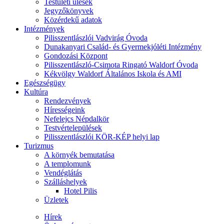
Testületi ülések
Jegyzőkönyvek
Közérdekű adatok
Intézmények
Pilisszentlászlói Vadvirág Óvoda
Dunakanyari Család- és Gyermekjóléti Intézmény
Gondozási Központ
Pilisszentlászló-Csimota Ringató Waldorf Óvoda
Kékvölgy Waldorf Általános Iskola és AMI
Egészségügy
Kultúra
Rendezvények
Hírességeink
Nefelejcs Népdalkör
Testvértelepülések
Pilisszentlászlói KÖR-KÉP helyi lap
Turizmus
A környék bemutatása
A templomunk
Vendéglátás
Szálláshelyek
Hotel Pilis
Üzletek
Hírek