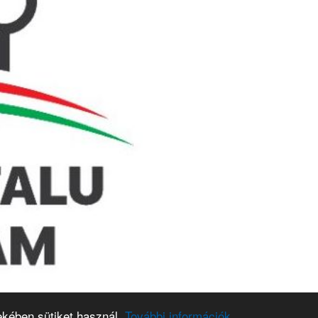
ekében sütiket használ.
További információk