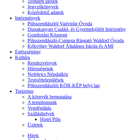
Testületi ülések
Jegyzőkönyvek
Közérdekű adatok
Intézmények
Pilisszentlászlói Vadvirág Óvoda
Dunakanyari Család- és Gyermekjóléti Intézmény
Gondozási Központ
Pilisszentlászló-Csimota Ringató Waldorf Óvoda
Kékvölgy Waldorf Általános Iskola és AMI
Egészségügy
Kultúra
Rendezvények
Hírességeink
Nefelejcs Népdalkör
Testvértelepülések
Pilisszentlászlói KÖR-KÉP helyi lap
Turizmus
A környék bemutatása
A templomunk
Vendéglátás
Szálláshelyek
Hotel Pilis
Üzletek
Hírek