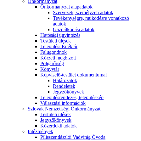
Önkormányzat
Önkormányzat alapadatok
Szervezeti, személyzeti adatok
Tevékenységre, működésre vonatkozó
adatok
Gazdálkodási adatok
Hatósági ügyintézés
Testületi ülések
Települési Értéktár
Falugondnok
Körzeti megbízott
Polgárőrség
Könyvtár
Képviselő-testület dokumentumai
Határozatok
Rendeletek
Jegyzőkönyvek
Településrendezés, településkép
Választási információk
Szlovák Nemzetiségi Önkormányzat
Testületi ülések
Jegyzőkönyvek
Közérdekű adatok
Intézmények
Pilisszentlászlói Vadvirág Óvoda