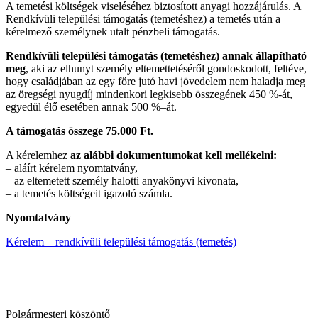
A temetési költségek viseléséhez biztosított anyagi hozzájárulás. A
Rendkívüli települési támogatás (temetéshez) a temetés után a
kérelmező személynek utalt pénzbeli támogatás.
Rendkívüli települési támogatás (temetéshez) annak állapítható
meg
, aki az elhunyt személy eltemettetéséről gondoskodott, feltéve,
hogy családjában az egy főre jutó havi jövedelem nem haladja meg
az öregségi nyugdíj mindenkori legkisebb összegének 450 %-át,
egyedül élő esetében annak 500 %–át.
A támogatás összege
75.000 Ft.
A kérelemhez
az alábbi dokumentumokat kell mellékelni:
– aláírt kérelem nyomtatvány,
– az eltemetett személy halotti anyakönyvi kivonata,
– a temetés költségeit igazoló számla.
Nyomtatvány
Kérelem – rendkívüli települési támogatás (temetés)
Polgármesteri köszöntő