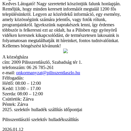
Kedves Látogató! Nagy szeretettel köszöntjük falunk honlapján.
Reméljük, hogy minden keresett informáiót megtalál 1200 fős
településünkröl. Legyen az közérdekű információ, egy esemény,
amely közösségünk számára jelentős, vagy fotók rólunk,
programjainkról. Igyekszünk naprakészek lenni, így érdemes
többször is felkeresni ezt az oldalt, ha a Pilisben egy gyönyörű
vidéken keresnek kikapcsolódást, de természetesen lakosaink is
folyamatosan megtalálhatják itt híreinket, fontos tudnivalóinkat.
Kellemes böngészést kívánunk!
A községháza
cím: 2009 Pilisszentlászló, Szabadság tér 1.
telefonszám: 06 26 785-261
e-mail:
onkormanyzat@pilisszentlaszlo.hu
Félfogadás:
Hétfő: 08:00 – 12:00
Kedd: 13:00 – 17.00
Szerda: 08:00 – 12:00
Csütörtök: Zárva
Péntek: Zárva
2025. szelektív hulladék szállítás időpontjai
Pilisszentlászló szelektív hulladékszállítás
2026.01.12