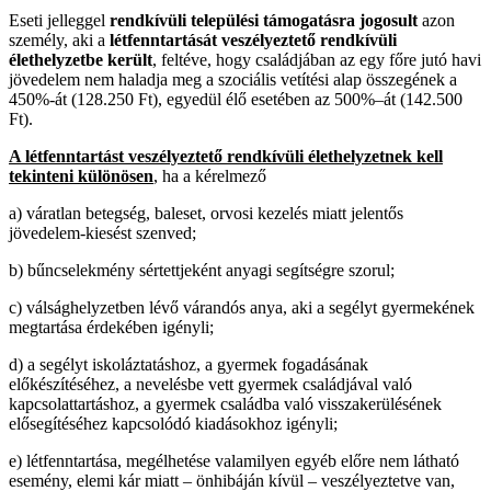
Eseti jelleggel
rendkívüli települési támogatásra jogosult
azon
személy, aki a
létfenntartását veszélyeztető rendkívüli
élethelyzetbe
került
, feltéve, hogy családjában az egy főre jutó havi
jövedelem nem haladja meg a szociális vetítési alap összegének a
450%-át (128.250 Ft), egyedül élő esetében az 500%–át (142.500
Ft).
A létfenntartást veszélyeztető rendkívüli élethelyzetnek kell
tekinteni különösen
, ha a kérelmező
a) váratlan betegség, baleset, orvosi kezelés miatt jelentős
jövedelem-kiesést szenved;
b) bűncselekmény sértettjeként anyagi segítségre szorul;
c) válsághelyzetben lévő várandós anya, aki a segélyt gyermekének
megtartása érdekében igényli;
d) a segélyt iskoláztatáshoz, a gyermek fogadásának
előkészítéséhez, a nevelésbe vett gyermek családjával való
kapcsolattartáshoz, a gyermek családba való visszakerülésének
elősegítéséhez kapcsolódó kiadásokhoz igényli;
e) létfenntartása, megélhetése valamilyen egyéb előre nem látható
esemény, elemi kár miatt – önhibáján kívül – veszélyeztetve van,