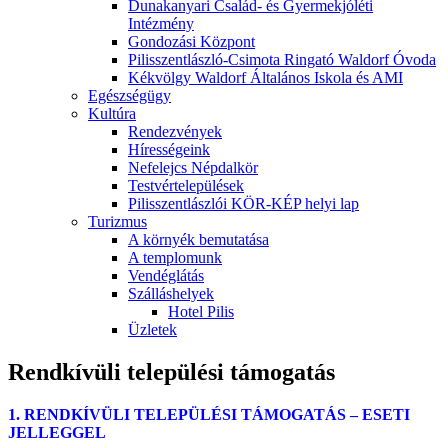
Dunakanyari Család- és Gyermekjóléti
Intézmény
Gondozási Központ
Pilisszentlászló-Csimota Ringató Waldorf Óvoda
Kékvölgy Waldorf Általános Iskola és AMI
Egészségügy
Kultúra
Rendezvények
Hírességeink
Nefelejcs Népdalkör
Testvértelepülések
Pilisszentlászlói KÖR-KÉP helyi lap
Turizmus
A környék bemutatása
A templomunk
Vendéglátás
Szálláshelyek
Hotel Pilis
Üzletek
Rendkívüli települési támogatás
1. RENDKÍVÜLI TELEPÜLÉSI TÁMOGATÁS – ESETI
JELLEGGEL