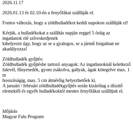
2026.11.17
2026.01.13 és 02.10-én a fenyőfákat szállítják el.
Fontos változás, hogy a zöldhulladékot keddi napokon szállítják el!
Kérjük, a hulladékokat a szállítás napján reggel 5 óráig az
ingatlanok elé szíveskedjenek
kihelyezni úgy, hogy az se a gyalogos, se a jármű forgalmat ne
akadályozza!
Zöldhulladék gyűjtés:
Zöldhulladék gyűjtésbe tartozó anyagok: Az ingatlanoknál keletkező
falevél, fűnyesedék, gyom zsákolva, gallyak, ágak kötegelve max. 1
m
hosszúságig, max. 5 cm átmérőig helyezhetőek ki.
A januári / februári zöldhulladékgyűjtés során kizárólag a díszitő
elemektől és egyéb hulladékoktól mentes fenyőfákat szállítjuk el.
Időjárás
Magyar Falu Program