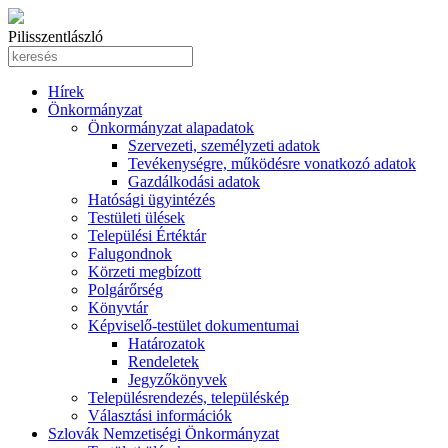
Pilisszentlászló
Hírek
Önkormányzat
Önkormányzat alapadatok
Szervezeti, személyzeti adatok
Tevékenységre, működésre vonatkozó adatok
Gazdálkodási adatok
Hatósági ügyintézés
Testületi ülések
Települési Értéktár
Falugondnok
Körzeti megbízott
Polgárőrség
Könyvtár
Képviselő-testület dokumentumai
Határozatok
Rendeletek
Jegyzőkönyvek
Településrendezés, településkép
Választási információk
Szlovák Nemzetiségi Önkormányzat