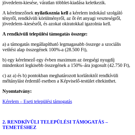
jövedelem-kiesése, váratlan többlet-kiadása keletkezik.
A kérelmezőnek
nyilatkoznia kell
a kérelem indokául szolgáló
tényről, rendkívüli körülményről, az őt ért anyagi veszteségről,
jövedelem–kiesésről, és azokat okiratokkal igazolnia kell.
A rendkívüli települési támogatás összege:
a) a támogatás megállapítható legmagasabb összege a szociális
vetítési alap összegének 100%-a (28.500 Ft),
b) egy kérelmező egy évben maximum az öregségi nyugdíj
mindenkori legkisebb összegének a 150%–ára jogosult (42.750 Ft),
c) az a) és b) pontokban meghatározott korlátoktól rendkívüli
méltánylást érdemlő esetben a Képviselő-testület eltekinthet.
Nyomtatvány:
Kérelem – Eseti települési támogatás
2. RENDKÍVÜLI TELEPÜLÉSI TÁMOGATÁS –
TEMETÉSHEZ