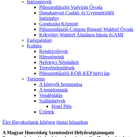
Intézmények
Pilisszentlászlói Vadvirág Óvoda
Dunakanyari Család- és Gyermekjóléti
Intézmény
Gondozási Központ
Pilisszentlászló-Csimota Ringató Waldorf Óvoda
Kékvölgy Waldorf Általános Iskola és AMI
Egészségügy
Kultúra
Rendezvények
Hírességeink
Nefelejcs Népdalkör
Testvértelepülések
Pilisszentlászlói KÖR-KÉP helyi lap
Turizmus
A környék bemutatása
A templomunk
Vendéglátás
Szálláshelyek
Hotel Pilis
Üzletek
Éles lőgyakorlatok Izbégen június hónapban
A Magyar Honvédség Szentendrei Helyőrségtámogató