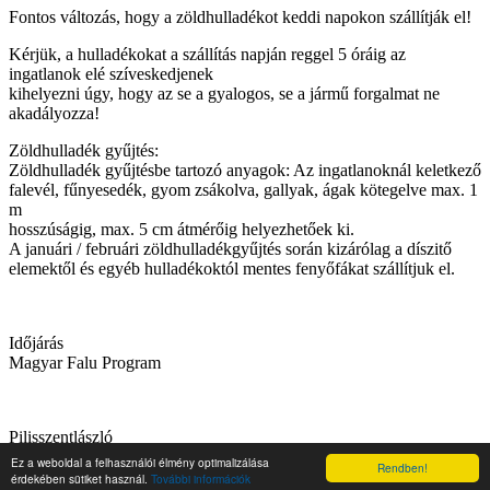
Fontos változás, hogy a zöldhulladékot keddi napokon szállítják el!
Kérjük, a hulladékokat a szállítás napján reggel 5 óráig az
ingatlanok elé szíveskedjenek
kihelyezni úgy, hogy az se a gyalogos, se a jármű forgalmat ne
akadályozza!
Zöldhulladék gyűjtés:
Zöldhulladék gyűjtésbe tartozó anyagok: Az ingatlanoknál keletkező
falevél, fűnyesedék, gyom zsákolva, gallyak, ágak kötegelve max. 1
m
hosszúságig, max. 5 cm átmérőig helyezhetőek ki.
A januári / februári zöldhulladékgyűjtés során kizárólag a díszitő
elemektől és egyéb hulladékoktól mentes fenyőfákat szállítjuk el.
Időjárás
Magyar Falu Program
Pilisszentlászló
Ez a weboldal a felhasználói élmény optimalizálása
Rendben!
Top
érdekében sütiket használ.
További információk