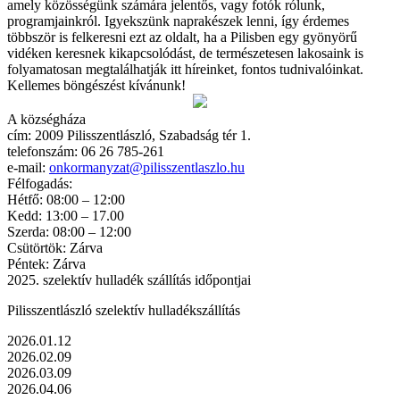
amely közösségünk számára jelentős, vagy fotók rólunk,
programjainkról. Igyekszünk naprakészek lenni, így érdemes
többször is felkeresni ezt az oldalt, ha a Pilisben egy gyönyörű
vidéken keresnek kikapcsolódást, de természetesen lakosaink is
folyamatosan megtalálhatják itt híreinket, fontos tudnivalóinkat.
Kellemes böngészést kívánunk!
A községháza
cím: 2009 Pilisszentlászló, Szabadság tér 1.
telefonszám: 06 26 785-261
e-mail:
onkormanyzat@pilisszentlaszlo.hu
Félfogadás:
Hétfő: 08:00 – 12:00
Kedd: 13:00 – 17.00
Szerda: 08:00 – 12:00
Csütörtök: Zárva
Péntek: Zárva
2025. szelektív hulladék szállítás időpontjai
Pilisszentlászló szelektív hulladékszállítás
2026.01.12
2026.02.09
2026.03.09
2026.04.06