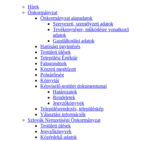
Hírek
Önkormányzat
Önkormányzat alapadatok
Szervezeti, személyzeti adatok
Tevékenységre, működésre vonatkozó
adatok
Gazdálkodási adatok
Hatósági ügyintézés
Testületi ülések
Települési Értéktár
Falugondnok
Körzeti megbízott
Polgárőrség
Könyvtár
Képviselő-testület dokumentumai
Határozatok
Rendeletek
Jegyzőkönyvek
Településrendezés, településkép
Választási információk
Szlovák Nemzetiségi Önkormányzat
Testületi ülések
Jegyzőkönyvek
Közérdekű adatok