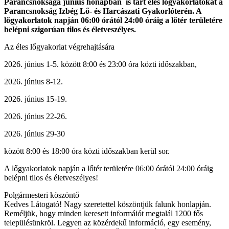
Parancsnoksága június hónapban is tart éles lőgyakorlatokat a
Parancsnokság Izbég Lő- és Harcászati Gyakorlóterén. A
lőgyakorlatok napján 06:00 órától 24:00 óráig a lőtér területére
belépni szigorúan tilos és életveszélyes.
Az éles lőgyakorlat végrehajtására
2026. június 1-5. között 8:00 és 23:00 óra közti időszakban,
2026. június 8-12.
2026. június 15-19.
2026. június 22-26.
2026. június 29-30
között 8:00 és 18:00 óra közti időszakban kerül sor.
A lőgyakorlatok napján a lőtér területére 06:00 órától 24:00 óráig
belépni tilos és életveszélyes!
Polgármesteri köszöntő
Kedves Látogató! Nagy szeretettel köszöntjük falunk honlapján.
Reméljük, hogy minden keresett informáiót megtalál 1200 fős
településünkröl. Legyen az közérdekű információ, egy esemény,