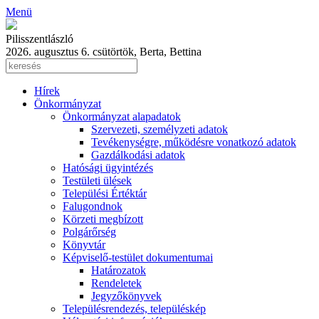
Menü
Pilisszentlászló
2026. augusztus 6. csütörtök, Berta, Bettina
Hírek
Önkormányzat
Önkormányzat alapadatok
Szervezeti, személyzeti adatok
Tevékenységre, működésre vonatkozó adatok
Gazdálkodási adatok
Hatósági ügyintézés
Testületi ülések
Települési Értéktár
Falugondnok
Körzeti megbízott
Polgárőrség
Könyvtár
Képviselő-testület dokumentumai
Határozatok
Rendeletek
Jegyzőkönyvek
Településrendezés, településkép