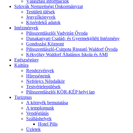
Választási információk
Szlovák Nemzetiségi Önkormányzat
Testületi ülések
Jegyzőkönyvek
Közérdekű adatok
Intézmények
Pilisszentlászlói Vadvirág Óvoda
Dunakanyari Család- és Gyermekjóléti Intézmény
Gondozási Központ
Pilisszentlászló-Csimota Ringató Waldorf Óvoda
Kékvölgy Waldorf Általános Iskola és AMI
Egészségügy
Kultúra
Rendezvények
Hírességeink
Nefelejcs Népdalkör
Testvértelepülések
Pilisszentlászlói KÖR-KÉP helyi lap
Turizmus
A környék bemutatása
A templomunk
Vendéglátás
Szálláshelyek
Hotel Pilis
Üzletek