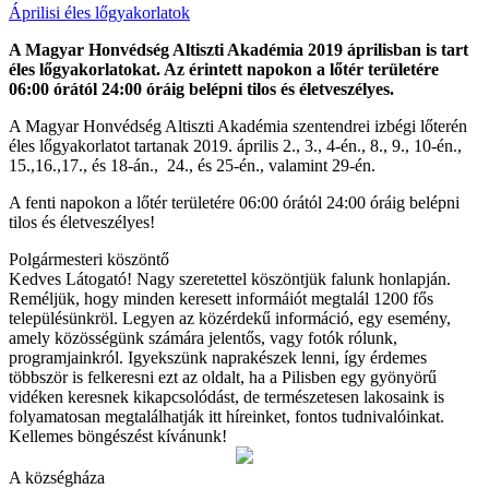
Áprilisi éles lőgyakorlatok
A Magyar Honvédség Altiszti Akadémia 2019 áprilisban is tart
éles lőgyakorlatokat. Az érintett napokon a lőtér területére
06:00 órától 24:00 óráig belépni tilos és életveszélyes.
A Magyar Honvédség Altiszti Akadémia szentendrei izbégi lőterén
éles lőgyakorlatot tartanak 2019. április 2., 3., 4-én., 8., 9., 10-én.,
15.,16.,17., és 18-án., 24., és 25-én., valamint 29-én.
A fenti napokon a lőtér területére 06:00 órától 24:00 óráig belépni
tilos és életveszélyes!
Polgármesteri köszöntő
Kedves Látogató! Nagy szeretettel köszöntjük falunk honlapján.
Reméljük, hogy minden keresett informáiót megtalál 1200 fős
településünkröl. Legyen az közérdekű információ, egy esemény,
amely közösségünk számára jelentős, vagy fotók rólunk,
programjainkról. Igyekszünk naprakészek lenni, így érdemes
többször is felkeresni ezt az oldalt, ha a Pilisben egy gyönyörű
vidéken keresnek kikapcsolódást, de természetesen lakosaink is
folyamatosan megtalálhatják itt híreinket, fontos tudnivalóinkat.
Kellemes böngészést kívánunk!
A községháza