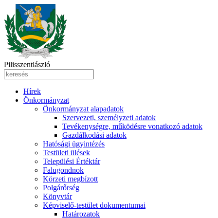
Pilisszentlászló
Hírek
Önkormányzat
Önkormányzat alapadatok
Szervezeti, személyzeti adatok
Tevékenységre, működésre vonatkozó adatok
Gazdálkodási adatok
Hatósági ügyintézés
Testületi ülések
Települési Értéktár
Falugondnok
Körzeti megbízott
Polgárőrség
Könyvtár
Képviselő-testület dokumentumai
Határozatok