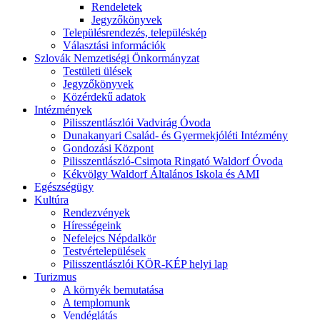
Rendeletek
Jegyzőkönyvek
Településrendezés, településkép
Választási információk
Szlovák Nemzetiségi Önkormányzat
Testületi ülések
Jegyzőkönyvek
Közérdekű adatok
Intézmények
Pilisszentlászlói Vadvirág Óvoda
Dunakanyari Család- és Gyermekjóléti Intézmény
Gondozási Központ
Pilisszentlászló-Csimota Ringató Waldorf Óvoda
Kékvölgy Waldorf Általános Iskola és AMI
Egészségügy
Kultúra
Rendezvények
Hírességeink
Nefelejcs Népdalkör
Testvértelepülések
Pilisszentlászlói KÖR-KÉP helyi lap
Turizmus
A környék bemutatása
A templomunk
Vendéglátás