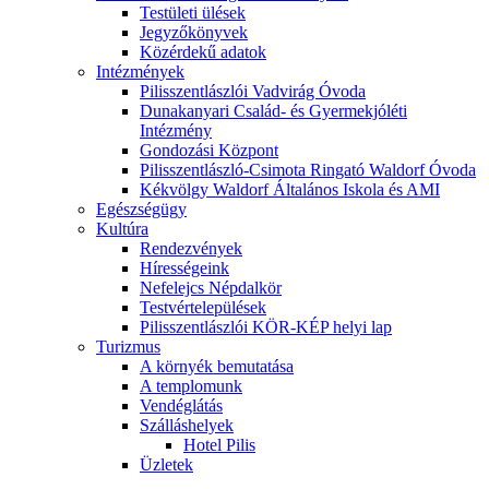
Testületi ülések
Jegyzőkönyvek
Közérdekű adatok
Intézmények
Pilisszentlászlói Vadvirág Óvoda
Dunakanyari Család- és Gyermekjóléti
Intézmény
Gondozási Központ
Pilisszentlászló-Csimota Ringató Waldorf Óvoda
Kékvölgy Waldorf Általános Iskola és AMI
Egészségügy
Kultúra
Rendezvények
Hírességeink
Nefelejcs Népdalkör
Testvértelepülések
Pilisszentlászlói KÖR-KÉP helyi lap
Turizmus
A környék bemutatása
A templomunk
Vendéglátás
Szálláshelyek
Hotel Pilis
Üzletek