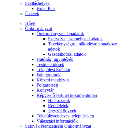
Szálláshelyek
Hotel Pilis
Üzletek
Hírek
Önkormányzat
Önkormányzat alapadatok
Szervezeti, személyzeti adatok
Tevékenységre, működésre vonatkozó
adatok
Gazdálkodási adatok
Hatósági ügyintézés
Testületi ülések
Települési Értéktár
Falugondnok
Körzeti megbízott
Polgárőrség
Könyvtár
Képviselő-testület dokumentumai
Határozatok
Rendeletek
Jegyzőkönyvek
Településrendezés, településkép
Választási információk
Szlovák Nemzetiségi Önkormányzat