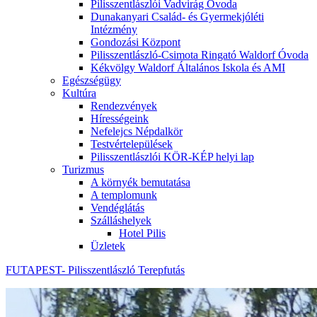
Pilisszentlászlói Vadvirág Óvoda
Dunakanyari Család- és Gyermekjóléti
Intézmény
Gondozási Központ
Pilisszentlászló-Csimota Ringató Waldorf Óvoda
Kékvölgy Waldorf Általános Iskola és AMI
Egészségügy
Kultúra
Rendezvények
Hírességeink
Nefelejcs Népdalkör
Testvértelepülések
Pilisszentlászlói KÖR-KÉP helyi lap
Turizmus
A környék bemutatása
A templomunk
Vendéglátás
Szálláshelyek
Hotel Pilis
Üzletek
FUTAPEST- Pilisszentlászló Terepfutás