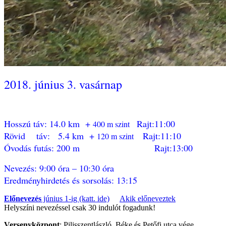
2018. június 3. vasárnap
Hosszú táv: 14.0 km +
Rajt:11:00
400 m szint
Rövid táv: 5.4 km +
Rajt:11:10
120 m szint
Óvodás futás: 200 m Rajt:13:00
Nevezés: 9:00 óra – 10:30 óra
Eredményhirdetés és sorsolás: 13:15
Előnevezés
június 1-ig (katt. ide)
Akik előneveztek
Helyszíni nevezéssel csak 30 indulót fogadunk!
Versenyközpont
: Pilisszentlászló, Béke és Petőfi utca vége,