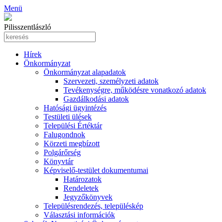
Menü
Pilisszentlászló
Hírek
Önkormányzat
Önkormányzat alapadatok
Szervezeti, személyzeti adatok
Tevékenységre, működésre vonatkozó adatok
Gazdálkodási adatok
Hatósági ügyintézés
Testületi ülések
Települési Értéktár
Falugondnok
Körzeti megbízott
Polgárőrség
Könyvtár
Képviselő-testület dokumentumai
Határozatok
Rendeletek
Jegyzőkönyvek
Településrendezés, településkép
Választási információk