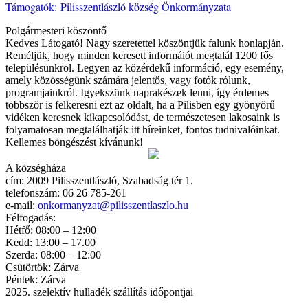
Támogatók:
Pilisszentlászló község Önkormányzata
Polgármesteri köszöntő
Kedves Látogató! Nagy szeretettel köszöntjük falunk honlapján.
Reméljük, hogy minden keresett informáiót megtalál 1200 fős
településünkröl. Legyen az közérdekű információ, egy esemény,
amely közösségünk számára jelentős, vagy fotók rólunk,
programjainkról. Igyekszünk naprakészek lenni, így érdemes
többször is felkeresni ezt az oldalt, ha a Pilisben egy gyönyörű
vidéken keresnek kikapcsolódást, de természetesen lakosaink is
folyamatosan megtalálhatják itt híreinket, fontos tudnivalóinkat.
Kellemes böngészést kívánunk!
A községháza
cím: 2009 Pilisszentlászló, Szabadság tér 1.
telefonszám: 06 26 785-261
e-mail:
onkormanyzat@pilisszentlaszlo.hu
Félfogadás:
Hétfő: 08:00 – 12:00
Kedd: 13:00 – 17.00
Szerda: 08:00 – 12:00
Csütörtök: Zárva
Péntek: Zárva
2025. szelektív hulladék szállítás időpontjai