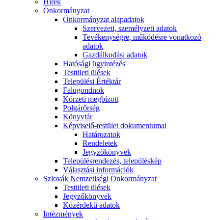
Hírek
Önkormányzat
Önkormányzat alapadatok
Szervezeti, személyzeti adatok
Tevékenységre, működésre vonatkozó
adatok
Gazdálkodási adatok
Hatósági ügyintézés
Testületi ülések
Települési Értéktár
Falugondnok
Körzeti megbízott
Polgárőrség
Könyvtár
Képviselő-testület dokumentumai
Határozatok
Rendeletek
Jegyzőkönyvek
Településrendezés, településkép
Választási információk
Szlovák Nemzetiségi Önkormányzat
Testületi ülések
Jegyzőkönyvek
Közérdekű adatok
Intézmények