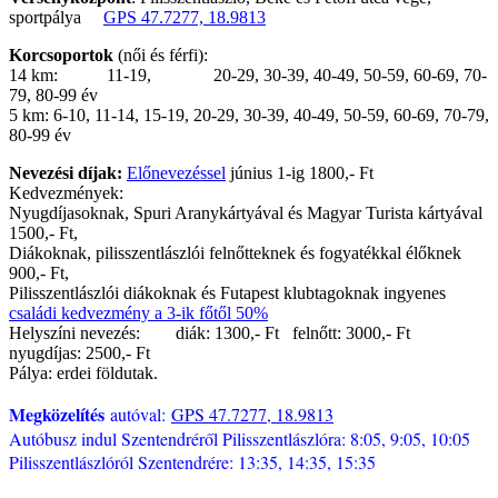
sportpálya
GPS 47.7277, 18.9813
Korcsoportok
(női és férfi):
14 km: 11-19, 20-29, 30-39, 40-49, 50-59, 60-69, 70-
79, 80-99 év
5 km: 6-10, 11-14, 15-19, 20-29, 30-39, 40-49, 50-59, 60-69, 70-79,
80-99 év
Nevezési díjak:
Előnevezéssel
június 1-ig 1800,- Ft
Kedvezmények:
Nyugdíjasoknak, Spuri Aranykártyával és Magyar Turista kártyával
1500,- Ft,
Diákoknak, pilisszentlászlói felnőtteknek és fogyatékkal élőknek
900,- Ft,
Pilisszentlászlói diákoknak és Futapest klubtagoknak ingyenes
családi kedvezmény a 3-ik főtől 50%
Helyszíni nevezés: diák: 1300,- Ft felnőtt: 3000,- Ft
nyugdíjas: 2500,- Ft
Pálya: erdei földutak.
Megközelítés
autóval:
GPS 47.7277, 18.9813
Autóbusz indul Szentendréről Pilisszentlászlóra: 8:05, 9:05, 10:05
Pilisszentlászlóról Szentendrére: 13:35, 14:35, 15:35