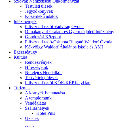
Szlovák Nemzetiségi Önkormányzat
Testületi ülések
Jegyzőkönyvek
Közérdekű adatok
Intézmények
Pilisszentlászlói Vadvirág Óvoda
Dunakanyari Család- és Gyermekjóléti Intézmény
Gondozási Központ
Pilisszentlászló-Csimota Ringató Waldorf Óvoda
Kékvölgy Waldorf Általános Iskola és AMI
Egészségügy
Kultúra
Rendezvények
Hírességeink
Nefelejcs Népdalkör
Testvértelepülések
Pilisszentlászlói KÖR-KÉP helyi lap
Turizmus
A környék bemutatása
A templomunk
Vendéglátás
Szálláshelyek
Hotel Pilis
Üzletek