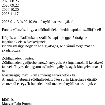
2026.08.25
2026.09.22
2026.10.20
2026.11.17
2026.01.13 és 02.10-én a fenyőfákat szállítják el.
Fontos változás, hogy a zöldhulladékot keddi napokon szállítják el!
Kérjük, a hulladékokat a szállítás napján reggel 5 óráig az
ingatlanok elé szíveskedjenek
kihelyezni úgy, hogy az se a gyalogos, se a jármű forgalmat ne
akadályozza!
Zöldhulladék gyűjtés:
Zöldhulladék gyűjtésbe tartozó anyagok: Az ingatlanoknál keletkező
falevél, fűnyesedék, gyom zsákolva, gallyak, ágak kötegelve max. 1
m
hosszúságig, max. 5 cm átmérőig helyezhetőek ki.
A januári / februári zöldhulladékgyűjtés során kizárólag a díszitő
elemektől és egyéb hulladékoktól mentes fenyőfákat szállítjuk el.
Időjárás
Magyar Falu Program