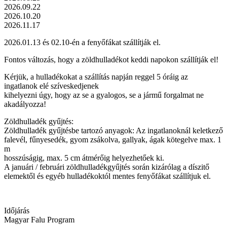
2026.09.22
2026.10.20
2026.11.17
2026.01.13 és 02.10-én a fenyőfákat szállítják el.
Fontos változás, hogy a zöldhulladékot keddi napokon szállítják el!
Kérjük, a hulladékokat a szállítás napján reggel 5 óráig az
ingatlanok elé szíveskedjenek
kihelyezni úgy, hogy az se a gyalogos, se a jármű forgalmat ne
akadályozza!
Zöldhulladék gyűjtés:
Zöldhulladék gyűjtésbe tartozó anyagok: Az ingatlanoknál keletkező
falevél, fűnyesedék, gyom zsákolva, gallyak, ágak kötegelve max. 1
m
hosszúságig, max. 5 cm átmérőig helyezhetőek ki.
A januári / februári zöldhulladékgyűjtés során kizárólag a díszitő
elemektől és egyéb hulladékoktól mentes fenyőfákat szállítjuk el.
Időjárás
Magyar Falu Program