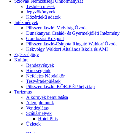
Szlovák Nemzetiségi Önkormányzat
Testületi ülések
Jegyzőkönyvek
Közérdekű adatok
Intézmények
Pilisszentlászlói Vadvirág Óvoda
Dunakanyari Család- és Gyermekjóléti Intézmény
Gondozási Központ
Pilisszentlászló-Csimota Ringató Waldorf Óvoda
Kékvölgy Waldorf Általános Iskola és AMI
Egészségügy
Kultúra
Rendezvények
Hírességeink
Nefelejcs Népdalkör
Testvértelepülések
Pilisszentlászlói KÖR-KÉP helyi lap
Turizmus
A környék bemutatása
A templomunk
Vendéglátás
Szálláshelyek
Hotel Pilis
Üzletek