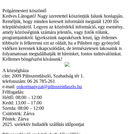
Polgármesteri köszöntő
Kedves Látogató! Nagy szeretettel köszöntjük falunk honlapján.
Reméljük, hogy minden keresett informáiót megtalál 1200 fős
településünkröl. Legyen az közérdekű információ, egy esemény,
amely közösségünk számára jelentős, vagy fotók rólunk,
programjainkról. Igyekszünk naprakészek lenni, így érdemes
többször is felkeresni ezt az oldalt, ha a Pilisben egy gyönyörű
vidéken keresnek kikapcsolódást, de természetesen lakosaink is
folyamatosan megtalálhatják itt híreinket, fontos tudnivalóinkat.
Kellemes böngészést kívánunk!
A községháza
cím: 2009 Pilisszentlászló, Szabadság tér 1.
telefonszám: 06 26 785-261
e-mail:
onkormanyzat@pilisszentlaszlo.hu
Félfogadás:
Hétfő: 08:00 – 12:00
Kedd: 13:00 – 17.00
Szerda: 08:00 – 12:00
Csütörtök: Zárva
Péntek: Zárva
2025. szelektív hulladék szállítás időpontjai