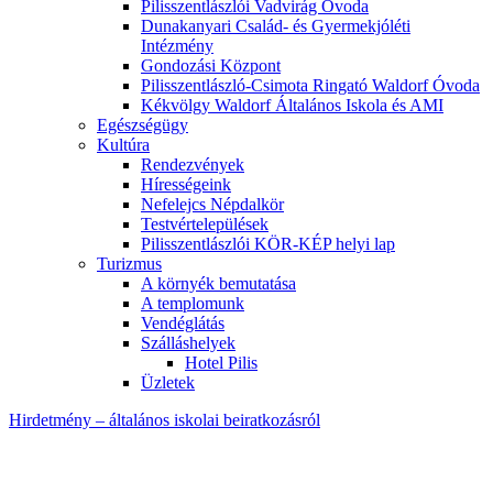
Pilisszentlászlói Vadvirág Óvoda
Dunakanyari Család- és Gyermekjóléti
Intézmény
Gondozási Központ
Pilisszentlászló-Csimota Ringató Waldorf Óvoda
Kékvölgy Waldorf Általános Iskola és AMI
Egészségügy
Kultúra
Rendezvények
Hírességeink
Nefelejcs Népdalkör
Testvértelepülések
Pilisszentlászlói KÖR-KÉP helyi lap
Turizmus
A környék bemutatása
A templomunk
Vendéglátás
Szálláshelyek
Hotel Pilis
Üzletek
Hirdetmény – általános iskolai beiratkozásról