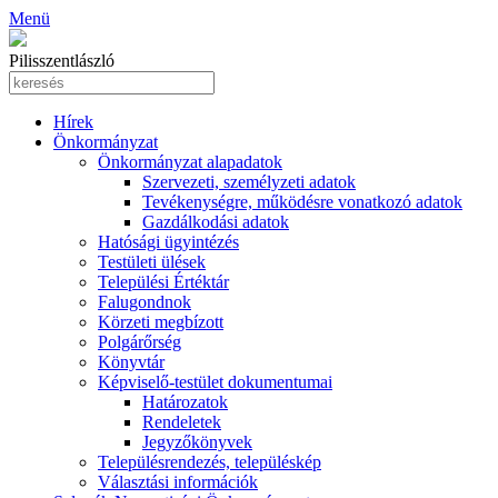
Menü
Pilisszentlászló
Hírek
Önkormányzat
Önkormányzat alapadatok
Szervezeti, személyzeti adatok
Tevékenységre, működésre vonatkozó adatok
Gazdálkodási adatok
Hatósági ügyintézés
Testületi ülések
Települési Értéktár
Falugondnok
Körzeti megbízott
Polgárőrség
Könyvtár
Képviselő-testület dokumentumai
Határozatok
Rendeletek
Jegyzőkönyvek
Településrendezés, településkép
Választási információk