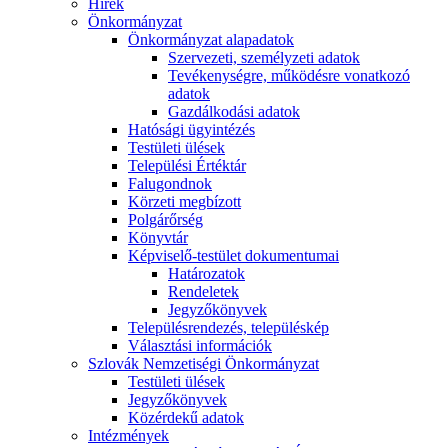
Hírek
Önkormányzat
Önkormányzat alapadatok
Szervezeti, személyzeti adatok
Tevékenységre, működésre vonatkozó
adatok
Gazdálkodási adatok
Hatósági ügyintézés
Testületi ülések
Települési Értéktár
Falugondnok
Körzeti megbízott
Polgárőrség
Könyvtár
Képviselő-testület dokumentumai
Határozatok
Rendeletek
Jegyzőkönyvek
Településrendezés, településkép
Választási információk
Szlovák Nemzetiségi Önkormányzat
Testületi ülések
Jegyzőkönyvek
Közérdekű adatok
Intézmények