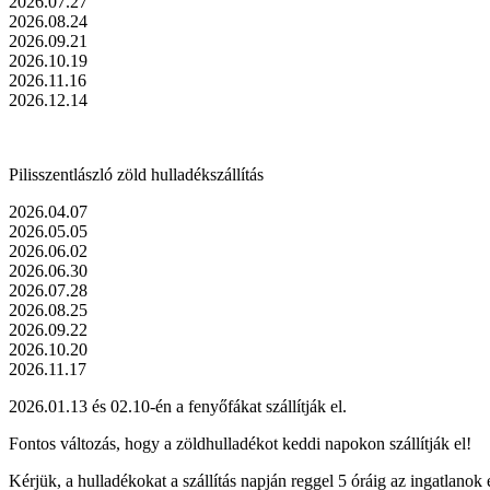
2026.07.27
2026.08.24
2026.09.21
2026.10.19
2026.11.16
2026.12.14
Pilisszentlászló zöld hulladékszállítás
2026.04.07
2026.05.05
2026.06.02
2026.06.30
2026.07.28
2026.08.25
2026.09.22
2026.10.20
2026.11.17
2026.01.13 és 02.10-én a fenyőfákat szállítják el.
Fontos változás, hogy a zöldhulladékot keddi napokon szállítják el!
Kérjük, a hulladékokat a szállítás napján reggel 5 óráig az ingatlanok