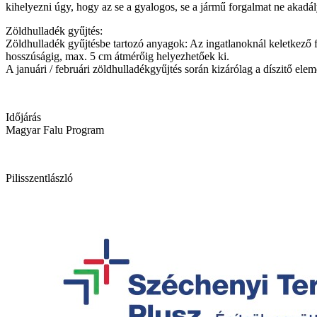
kihelyezni úgy, hogy az se a gyalogos, se a jármű forgalmat ne akadá
Zöldhulladék gyűjtés:
Zöldhulladék gyűjtésbe tartozó anyagok: Az ingatlanoknál keletkező 
hosszúságig, max. 5 cm átmérőig helyezhetőek ki.
A januári / februári zöldhulladékgyűjtés során kizárólag a díszitő elem
Időjárás
Magyar Falu Program
Pilisszentlászló