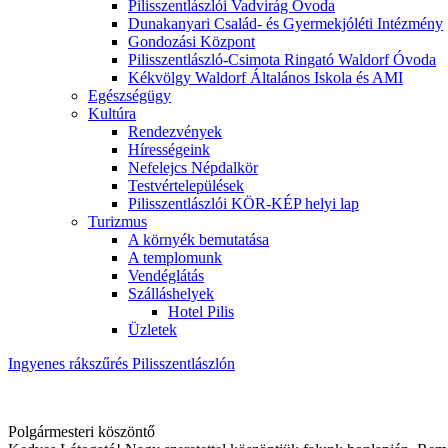
Pilisszentlászlói Vadvirág Óvoda
Dunakanyari Család- és Gyermekjóléti Intézmény
Gondozási Központ
Pilisszentlászló-Csimota Ringató Waldorf Óvoda
Kékvölgy Waldorf Általános Iskola és AMI
Egészségügy
Kultúra
Rendezvények
Hírességeink
Nefelejcs Népdalkör
Testvértelepülések
Pilisszentlászlói KÖR-KÉP helyi lap
Turizmus
A környék bemutatása
A templomunk
Vendéglátás
Szálláshelyek
Hotel Pilis
Üzletek
Ingyenes rákszűrés Pilisszentlászlón
Polgármesteri köszöntő