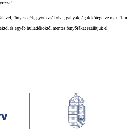
lyozza!
falevél, fűnyesedék, gyom zsákolva, gallyak, ágak kötegelve max. 1 m
ektől és egyéb hulladékoktól mentes fenyőfákat szállítjuk el.