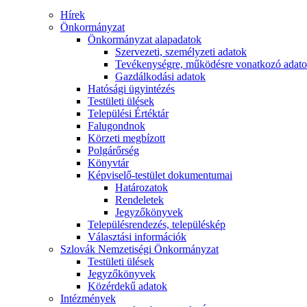
Hírek
Önkormányzat
Önkormányzat alapadatok
Szervezeti, személyzeti adatok
Tevékenységre, működésre vonatkozó adat
Gazdálkodási adatok
Hatósági ügyintézés
Testületi ülések
Települési Értéktár
Falugondnok
Körzeti megbízott
Polgárőrség
Könyvtár
Képviselő-testület dokumentumai
Határozatok
Rendeletek
Jegyzőkönyvek
Településrendezés, településkép
Választási információk
Szlovák Nemzetiségi Önkormányzat
Testületi ülések
Jegyzőkönyvek
Közérdekű adatok
Intézmények