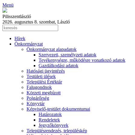
Menü
Pilisszentlászló
2026. augusztus 8. szombat, László
Hírek
Önkormányzat
Önkormányzat alapadatok
Szervezeti, személyzeti adatok
Tevékenységre, működésre vonatkozó adatok
Gazdálkodási adatok
Hatósági ügyintézés
Testületi ülések
Települési Értéktár
Falugondnok
Körzeti megbízott
Polgárőrség
Könyvtár
Képviselő-testület dokumentumai
Határozatok
Rendeletek
Jegyzőkönyvek
Településrendezés, településkép