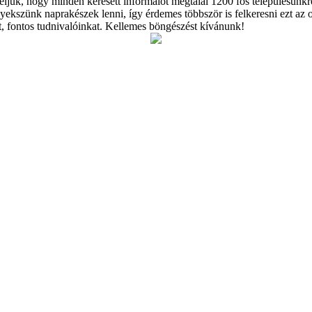
éljük, hogy minden keresett informáiót megtalál 1200 fős településünk
yekszünk naprakészek lenni, így érdemes többször is felkeresni ezt az 
et, fontos tudnivalóinkat. Kellemes böngészést kívánunk!