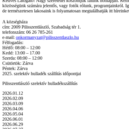
Kedves Látogató! Nagy szeretettel köszöntjük falunk honlapján. Rem
közösségünk számára jelentős, vagy fotók rólunk, programjainkról. Ig
de természetesen lakosaink is folyamatosan megtalálhatják itt híreink
A községháza
cím: 2009 Pilisszentlászló, Szabadság tér 1.
telefonszám: 06 26 785-261
e-mail:
onkormanyzat@pilisszentlaszlo.hu
Félfogadás:
Hétfő: 08:00 – 12:00
Kedd: 13:00 – 17.00
Szerda: 08:00 – 12:00
Csütörtök: Zárva
Péntek: Zárva
2025. szelektív hulladék szállítás időpontjai
Pilisszentlászló szelektív hulladékszállítás
2026.01.12
2026.02.09
2026.03.09
2026.04.06
2026.05.04
2026.06.01
2026.06.29