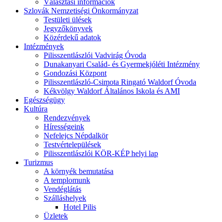
Választási információk
Szlovák Nemzetiségi Önkormányzat
Testületi ülések
Jegyzőkönyvek
Közérdekű adatok
Intézmények
Pilisszentlászlói Vadvirág Óvoda
Dunakanyari Család- és Gyermekjóléti Intézmény
Gondozási Központ
Pilisszentlászló-Csimota Ringató Waldorf Óvoda
Kékvölgy Waldorf Általános Iskola és AMI
Egészségügy
Kultúra
Rendezvények
Hírességeink
Nefelejcs Népdalkör
Testvértelepülések
Pilisszentlászlói KÖR-KÉP helyi lap
Turizmus
A környék bemutatása
A templomunk
Vendéglátás
Szálláshelyek
Hotel Pilis
Üzletek