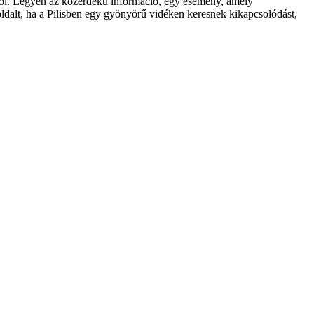
röl. Legyen az közérdekű információ, egy esemény, amely
oldalt, ha a Pilisben egy gyönyörű vidéken keresnek kikapcsolódást,