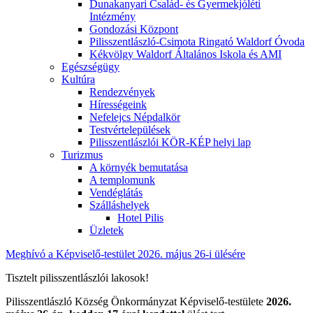
Dunakanyari Család- és Gyermekjóléti
Intézmény
Gondozási Központ
Pilisszentlászló-Csimota Ringató Waldorf Óvoda
Kékvölgy Waldorf Általános Iskola és AMI
Egészségügy
Kultúra
Rendezvények
Hírességeink
Nefelejcs Népdalkör
Testvértelepülések
Pilisszentlászlói KÖR-KÉP helyi lap
Turizmus
A környék bemutatása
A templomunk
Vendéglátás
Szálláshelyek
Hotel Pilis
Üzletek
Meghívó a Képviselő-testület 2026. május 26-i ülésére
Tisztelt pilisszentlászlói lakosok!
Pilisszentlászló Község Önkormányzat Képviselő-testülete
2026.