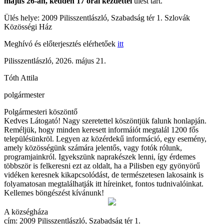
május 26-án, kedden 17 órai kezdettel
ülést tart.
Ülés helye: 2009 Pilisszentlászló, Szabadság tér 1. Szlovák
Közösségi Ház
Meghívó és előterjesztés elérhetőek
itt
Pilisszentlászló, 2026. május 21.
Tóth Attila
polgármester
Polgármesteri köszöntő
Kedves Látogató! Nagy szeretettel köszöntjük falunk honlapján.
Reméljük, hogy minden keresett informáiót megtalál 1200 fős
településünkröl. Legyen az közérdekű információ, egy esemény,
amely közösségünk számára jelentős, vagy fotók rólunk,
programjainkról. Igyekszünk naprakészek lenni, így érdemes
többször is felkeresni ezt az oldalt, ha a Pilisben egy gyönyörű
vidéken keresnek kikapcsolódást, de természetesen lakosaink is
folyamatosan megtalálhatják itt híreinket, fontos tudnivalóinkat.
Kellemes böngészést kívánunk!
A községháza
cím: 2009 Pilisszentlászló, Szabadság tér 1.