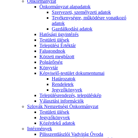
Önkormányzat
Önkormányzat alapadatok
Szervezeti, személyzeti adatok
Tevékenységre, működésre vonatkozó
adatok
Gazdálkodási adatok
Hatósági ügyintézés
Testületi ülések
Települési Értéktár
Falugondnok
Körzeti megbízott
Polgárőrség
Könyvtár
Képviselő-testület dokumentumai
Határozatok
Rendeletek
Jegyzőkönyvek
Településrendezés, településkép
Választási információk
Szlovák Nemzetiségi Önkormányzat
Testületi ülések
Jegyzőkönyvek
Közérdekű adatok
Intézmények
Pilisszentlászlói Vadvirág Óvoda