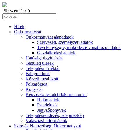
Pilisszentlászló
Hírek
Önkormányzat
Önkormányzat alapadatok
Szervezeti, személyzeti adatok
Tevékenységre, működésre vonatkozó adatok
Gazdálkodási adatok
Hatósági ügyintézés
Testületi ülések
Települési Értéktár
Falugondnok
Körzeti megbízott
Polgárőrség
Könyvtár
Képviselő-testület dokumentumai
Határozatok
Rendeletek
Jegyzőkönyvek
Településrendezés, településkép
Választási információk
Szlovák Nemzetiségi Önkormányzat