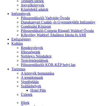
Testületi ülések
Jegyzőkönyvek
Közérdekű adatok
Intézmények
Pilisszentlászlói Vadvirág Óvoda
Dunakanyari Család- és Gyermekjóléti Intézmény
Gondozási Központ
Pilisszentlászló-Csimota Ringató Waldorf Óvoda
Kékvölgy Waldorf Általános Iskola és AMI
Egészségügy
Kultúra
Rendezvények
Hírességeink
Nefelejcs Népdalkör
Testvértelepülések
Pilisszentlászlói KÖR-KÉP helyi lap
Turizmus
A környék bemutatása
A templomunk
Vendéglátás
Szálláshelyek
Hotel Pilis
Üzletek
Hírek