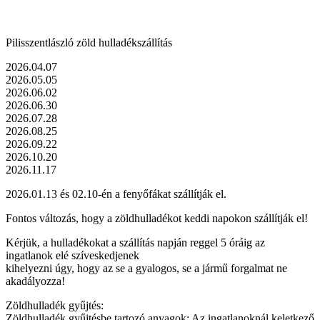
Pilisszentlászló zöld hulladékszállítás
2026.04.07
2026.05.05
2026.06.02
2026.06.30
2026.07.28
2026.08.25
2026.09.22
2026.10.20
2026.11.17
2026.01.13 és 02.10-én a fenyőfákat szállítják el.
Fontos változás, hogy a zöldhulladékot keddi napokon szállítják el!
Kérjük, a hulladékokat a szállítás napján reggel 5 óráig az
ingatlanok elé szíveskedjenek
kihelyezni úgy, hogy az se a gyalogos, se a jármű forgalmat ne
akadályozza!
Zöldhulladék gyűjtés:
Zöldhulladék gyűjtésbe tartozó anyagok: Az ingatlanoknál keletkező