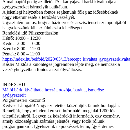
A mai naptól pedig az illető TAJ kártyájával bárki kiválthatja a
gyógyszereket bármelyik patikában.
A jelenlegi helyzetben fontos segítenünk főleg az idősebbeknek,
hogy elkerülhessék a fertőzés veszélyét.
Úgyszintén fontos, hogy a háziorvos és asszisztensei szempontjából
is igyekezzünk kihasználni ezt a lehetőséget.
Rendelési idő Pilisszentlászlón:
Hétfő: 10:00 – 12:30
Kedd: 13:00 – 16:00
Szerda: 8:00 – 11:00
Péntek: 8:00 – 11:00
https://index.hu/belfold/2020/03/13/erecept_kivaltas_gyogyszerkivalt
Kásler Miklós a különleges jogrendben lépte meg, de nemcsak a
veszélyhelyzetben fontos a szabályváltozás.
INDEX.HU
Mától bárki kiválthatja hozzátartozója, barátja, ismerőse
gyógyszereit
Polgármesteri köszöntő
Kedves Látogató! Nagy szeretettel köszöntjük falunk honlapján.
Reméljük, hogy minden keresett informáiót megtalál 1200 fős
településünkröl. Legyen az közérdekű információ, egy esemény,
amely közösségünk számára jelentős, vagy fotók rólunk,
programjainkról. Igyekszünk naprakészek lenni, így érdemes