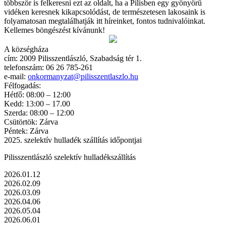
többször is felkeresni ezt az oldalt, ha a Pilisben egy gyönyörű
vidéken keresnek kikapcsolódást, de természetesen lakosaink is
folyamatosan megtalálhatják itt híreinket, fontos tudnivalóinkat.
Kellemes böngészést kívánunk!
A községháza
cím: 2009 Pilisszentlászló, Szabadság tér 1.
telefonszám: 06 26 785-261
e-mail:
onkormanyzat@pilisszentlaszlo.hu
Félfogadás:
Hétfő: 08:00 – 12:00
Kedd: 13:00 – 17.00
Szerda: 08:00 – 12:00
Csütörtök: Zárva
Péntek: Zárva
2025. szelektív hulladék szállítás időpontjai
Pilisszentlászló szelektív hulladékszállítás
2026.01.12
2026.02.09
2026.03.09
2026.04.06
2026.05.04
2026.06.01