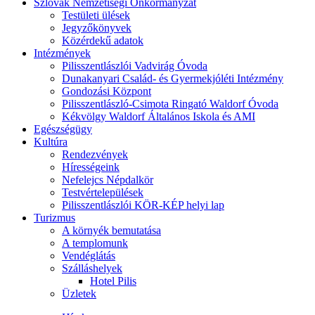
Szlovák Nemzetiségi Önkormányzat
Testületi ülések
Jegyzőkönyvek
Közérdekű adatok
Intézmények
Pilisszentlászlói Vadvirág Óvoda
Dunakanyari Család- és Gyermekjóléti Intézmény
Gondozási Központ
Pilisszentlászló-Csimota Ringató Waldorf Óvoda
Kékvölgy Waldorf Általános Iskola és AMI
Egészségügy
Kultúra
Rendezvények
Hírességeink
Nefelejcs Népdalkör
Testvértelepülések
Pilisszentlászlói KÖR-KÉP helyi lap
Turizmus
A környék bemutatása
A templomunk
Vendéglátás
Szálláshelyek
Hotel Pilis
Üzletek