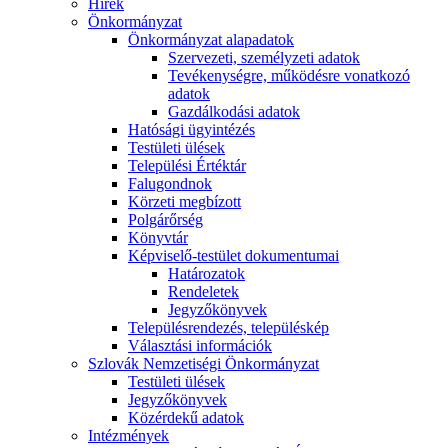
Hírek
Önkormányzat
Önkormányzat alapadatok
Szervezeti, személyzeti adatok
Tevékenységre, működésre vonatkozó
adatok
Gazdálkodási adatok
Hatósági ügyintézés
Testületi ülések
Települési Értéktár
Falugondnok
Körzeti megbízott
Polgárőrség
Könyvtár
Képviselő-testület dokumentumai
Határozatok
Rendeletek
Jegyzőkönyvek
Településrendezés, településkép
Választási információk
Szlovák Nemzetiségi Önkormányzat
Testületi ülések
Jegyzőkönyvek
Közérdekű adatok
Intézmények