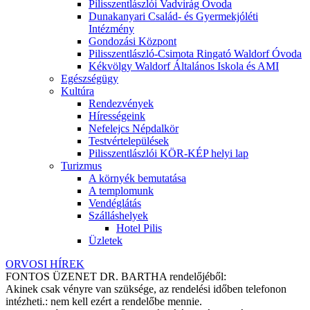
Pilisszentlászlói Vadvirág Óvoda
Dunakanyari Család- és Gyermekjóléti
Intézmény
Gondozási Központ
Pilisszentlászló-Csimota Ringató Waldorf Óvoda
Kékvölgy Waldorf Általános Iskola és AMI
Egészségügy
Kultúra
Rendezvények
Hírességeink
Nefelejcs Népdalkör
Testvértelepülések
Pilisszentlászlói KÖR-KÉP helyi lap
Turizmus
A környék bemutatása
A templomunk
Vendéglátás
Szálláshelyek
Hotel Pilis
Üzletek
ORVOSI HÍREK
FONTOS ÜZENET DR. BARTHA rendelőjéből:
Akinek csak vényre van szüksége, az rendelési időben telefonon
intézheti.: nem kell ezért a rendelőbe mennie.