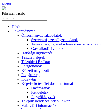
Menü
Pilisszentlászló
Hírek
Önkormányzat
Önkormányzat alapadatok
Szervezeti, személyzeti adatok
Tevékenységre, működésre vonatkozó adatok
Gazdálkodási adatok
Hatósági ügyintézés
Testületi ülések
Települési Értéktár
Falugondnok
Körzeti megbízott
Polgárőrség
Könyvtár
Képviselő-testület dokumentumai
Határozatok
Rendeletek
Jegyzőkönyvek
Településrendezés, településkép
Választási információk