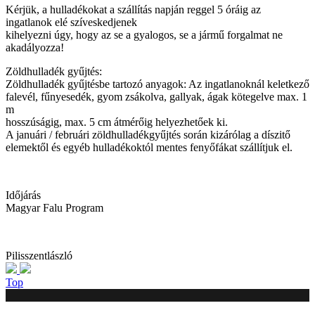
Kérjük, a hulladékokat a szállítás napján reggel 5 óráig az
ingatlanok elé szíveskedjenek
kihelyezni úgy, hogy az se a gyalogos, se a jármű forgalmat ne
akadályozza!
Zöldhulladék gyűjtés:
Zöldhulladék gyűjtésbe tartozó anyagok: Az ingatlanoknál keletkező
falevél, fűnyesedék, gyom zsákolva, gallyak, ágak kötegelve max. 1
m
hosszúságig, max. 5 cm átmérőig helyezhetőek ki.
A januári / februári zöldhulladékgyűjtés során kizárólag a díszitő
elemektől és egyéb hulladékoktól mentes fenyőfákat szállítjuk el.
Időjárás
Magyar Falu Program
Pilisszentlászló
Top