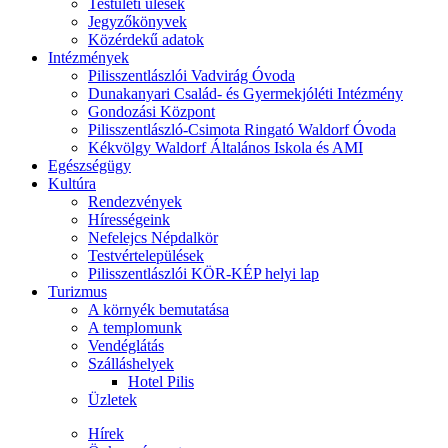
Testületi ülések
Jegyzőkönyvek
Közérdekű adatok
Intézmények
Pilisszentlászlói Vadvirág Óvoda
Dunakanyari Család- és Gyermekjóléti Intézmény
Gondozási Központ
Pilisszentlászló-Csimota Ringató Waldorf Óvoda
Kékvölgy Waldorf Általános Iskola és AMI
Egészségügy
Kultúra
Rendezvények
Hírességeink
Nefelejcs Népdalkör
Testvértelepülések
Pilisszentlászlói KÖR-KÉP helyi lap
Turizmus
A környék bemutatása
A templomunk
Vendéglátás
Szálláshelyek
Hotel Pilis
Üzletek
Hírek