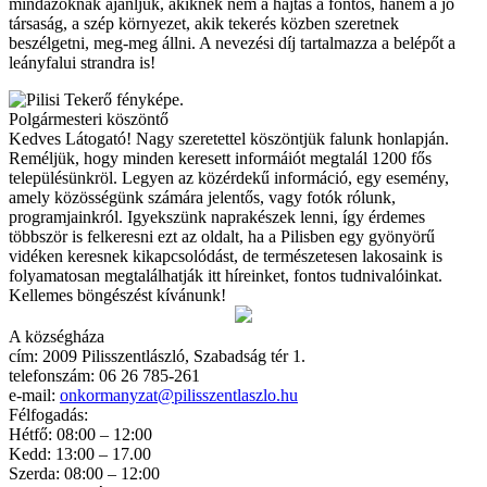
mindazoknak ajánljuk, akiknek nem a hajtás a fontos, hanem a jó
társaság, a szép környezet, akik tekerés közben szeretnek
beszélgetni, meg-meg állni. A nevezési díj tartalmazza a belépőt a
leányfalui strandra is!
Polgármesteri köszöntő
Kedves Látogató! Nagy szeretettel köszöntjük falunk honlapján.
Reméljük, hogy minden keresett informáiót megtalál 1200 fős
településünkröl. Legyen az közérdekű információ, egy esemény,
amely közösségünk számára jelentős, vagy fotók rólunk,
programjainkról. Igyekszünk naprakészek lenni, így érdemes
többször is felkeresni ezt az oldalt, ha a Pilisben egy gyönyörű
vidéken keresnek kikapcsolódást, de természetesen lakosaink is
folyamatosan megtalálhatják itt híreinket, fontos tudnivalóinkat.
Kellemes böngészést kívánunk!
A községháza
cím: 2009 Pilisszentlászló, Szabadság tér 1.
telefonszám: 06 26 785-261
e-mail:
onkormanyzat@pilisszentlaszlo.hu
Félfogadás:
Hétfő: 08:00 – 12:00
Kedd: 13:00 – 17.00
Szerda: 08:00 – 12:00