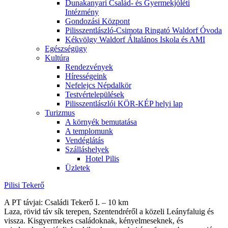
Dunakanyari Család- és Gyermekjóléti
Intézmény
Gondozási Központ
Pilisszentlászló-Csimota Ringató Waldorf Óvoda
Kékvölgy Waldorf Általános Iskola és AMI
Egészségügy
Kultúra
Rendezvények
Hírességeink
Nefelejcs Népdalkör
Testvértelepülések
Pilisszentlászlói KÖR-KÉP helyi lap
Turizmus
A környék bemutatása
A templomunk
Vendéglátás
Szálláshelyek
Hotel Pilis
Üzletek
Pilisi Tekerő
A PT távjai: Családi Tekerő I. – 10 km
Laza, rövid táv sík terepen, Szentendréről a közeli Leányfaluig és
vissza. Kisgyermekes családoknak, kényelmeseknek, és