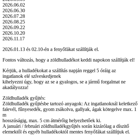
2026.06.02
2026.06.30
2026.07.28
2026.08.25
2026.09.22
2026.10.20
2026.11.17
2026.01.13 és 02.10-én a fenyőfákat szállítják el.
Fontos változás, hogy a zöldhulladékot keddi napokon szállítják el!
Kérjük, a hulladékokat a szállítás napján reggel 5 óráig az
ingatlanok elé szíveskedjenek
kihelyezni úgy, hogy az se a gyalogos, se a jármű forgalmat ne
akadályozza!
Zöldhulladék gyűjtés:
Zöldhulladék gyűjtésbe tartozó anyagok: Az ingatlanoknál keletkező
falevél, fűnyesedék, gyom zsákolva, gallyak, ágak kötegelve max. 1
m
hosszúságig, max. 5 cm átmérőig helyezhetőek ki.
A januári / februári zöldhulladékgyűjtés során kizárólag a díszitő
elemektől és egyéb hulladékoktól mentes fenyőfákat szállítjuk el.