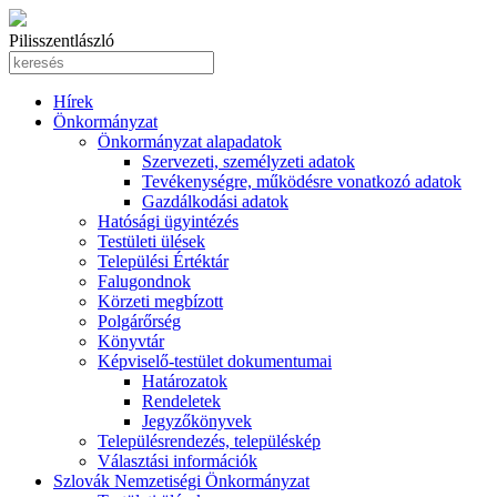
Pilisszentlászló
Hírek
Önkormányzat
Önkormányzat alapadatok
Szervezeti, személyzeti adatok
Tevékenységre, működésre vonatkozó adatok
Gazdálkodási adatok
Hatósági ügyintézés
Testületi ülések
Települési Értéktár
Falugondnok
Körzeti megbízott
Polgárőrség
Könyvtár
Képviselő-testület dokumentumai
Határozatok
Rendeletek
Jegyzőkönyvek
Településrendezés, településkép
Választási információk
Szlovák Nemzetiségi Önkormányzat