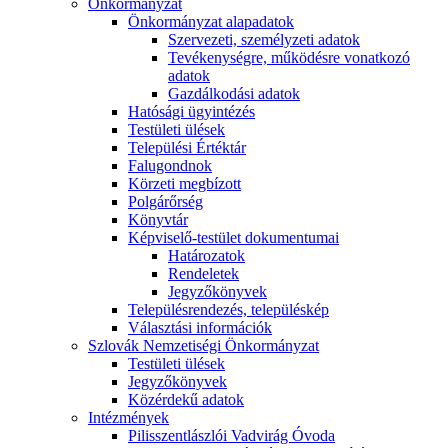
Önkormányzat
Önkormányzat alapadatok
Szervezeti, személyzeti adatok
Tevékenységre, működésre vonatkozó
adatok
Gazdálkodási adatok
Hatósági ügyintézés
Testületi ülések
Települési Értéktár
Falugondnok
Körzeti megbízott
Polgárőrség
Könyvtár
Képviselő-testület dokumentumai
Határozatok
Rendeletek
Jegyzőkönyvek
Településrendezés, településkép
Választási információk
Szlovák Nemzetiségi Önkormányzat
Testületi ülések
Jegyzőkönyvek
Közérdekű adatok
Intézmények
Pilisszentlászlói Vadvirág Óvoda