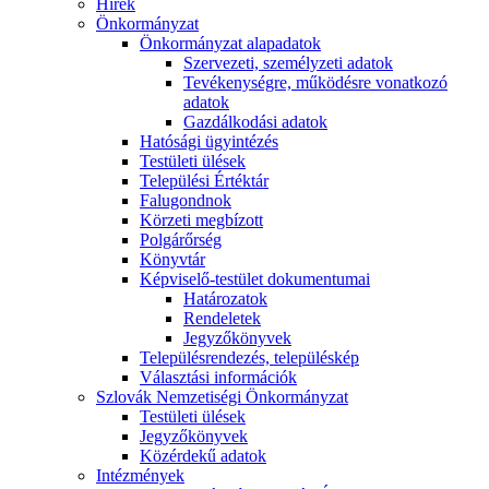
Hírek
Önkormányzat
Önkormányzat alapadatok
Szervezeti, személyzeti adatok
Tevékenységre, működésre vonatkozó
adatok
Gazdálkodási adatok
Hatósági ügyintézés
Testületi ülések
Települési Értéktár
Falugondnok
Körzeti megbízott
Polgárőrség
Könyvtár
Képviselő-testület dokumentumai
Határozatok
Rendeletek
Jegyzőkönyvek
Településrendezés, településkép
Választási információk
Szlovák Nemzetiségi Önkormányzat
Testületi ülések
Jegyzőkönyvek
Közérdekű adatok
Intézmények