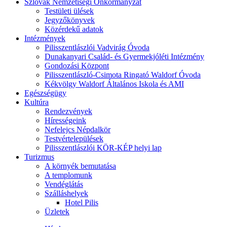
Szlovák Nemzetiségi Önkormányzat
Testületi ülések
Jegyzőkönyvek
Közérdekű adatok
Intézmények
Pilisszentlászlói Vadvirág Óvoda
Dunakanyari Család- és Gyermekjóléti Intézmény
Gondozási Központ
Pilisszentlászló-Csimota Ringató Waldorf Óvoda
Kékvölgy Waldorf Általános Iskola és AMI
Egészségügy
Kultúra
Rendezvények
Hírességeink
Nefelejcs Népdalkör
Testvértelepülések
Pilisszentlászlói KÖR-KÉP helyi lap
Turizmus
A környék bemutatása
A templomunk
Vendéglátás
Szálláshelyek
Hotel Pilis
Üzletek