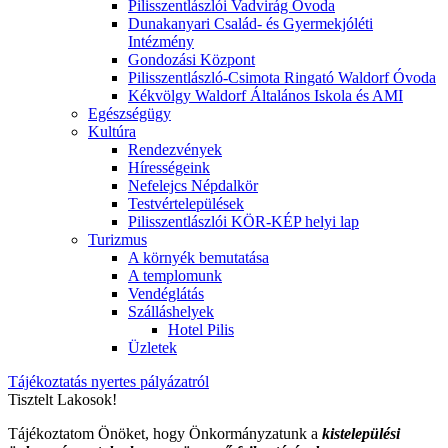
Pilisszentlászlói Vadvirág Óvoda
Dunakanyari Család- és Gyermekjóléti
Intézmény
Gondozási Központ
Pilisszentlászló-Csimota Ringató Waldorf Óvoda
Kékvölgy Waldorf Általános Iskola és AMI
Egészségügy
Kultúra
Rendezvények
Hírességeink
Nefelejcs Népdalkör
Testvértelepülések
Pilisszentlászlói KÖR-KÉP helyi lap
Turizmus
A környék bemutatása
A templomunk
Vendéglátás
Szálláshelyek
Hotel Pilis
Üzletek
Tájékoztatás nyertes pályázatról
Tisztelt Lakosok!
Tájékoztatom Önöket, hogy Önkormányzatunk a
kistelepülési