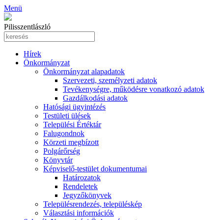
Menü
Pilisszentlászló
Hírek
Önkormányzat
Önkormányzat alapadatok
Szervezeti, személyzeti adatok
Tevékenységre, működésre vonatkozó adatok
Gazdálkodási adatok
Hatósági ügyintézés
Testületi ülések
Települési Értéktár
Falugondnok
Körzeti megbízott
Polgárőrség
Könyvtár
Képviselő-testület dokumentumai
Határozatok
Rendeletek
Jegyzőkönyvek
Településrendezés, településkép
Választási információk