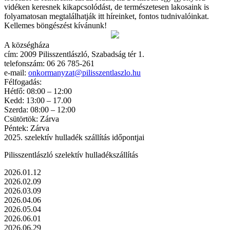
vidéken keresnek kikapcsolódást, de természetesen lakosaink is
folyamatosan megtalálhatják itt híreinket, fontos tudnivalóinkat.
Kellemes böngészést kívánunk!
A községháza
cím: 2009 Pilisszentlászló, Szabadság tér 1.
telefonszám: 06 26 785-261
e-mail:
onkormanyzat@pilisszentlaszlo.hu
Félfogadás:
Hétfő: 08:00 – 12:00
Kedd: 13:00 – 17.00
Szerda: 08:00 – 12:00
Csütörtök: Zárva
Péntek: Zárva
2025. szelektív hulladék szállítás időpontjai
Pilisszentlászló szelektív hulladékszállítás
2026.01.12
2026.02.09
2026.03.09
2026.04.06
2026.05.04
2026.06.01
2026.06.29