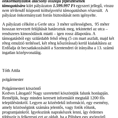
önkormányzatok alacsony összegű fejlesztésének
támogatására
kiírt pályázaton
1.599.997 Ft
egyszeri jellegű,
vissza
nem térítendő központi költségvetési támogatásban részesült.
A
pályázat önkormányzati forrás biztosítását nem igényelte.
A pályázati célként a Gerle utca 3 méter szélességben, 95 méter
hosszan tervezett felújítását határoztuk meg, tekintettel az utca –
rendszeres kimosódások miatti – igen rossz állapotára. A
támogatásból egy szilárdabb felső réteg (5 cm mart aszfalt, majd két
réteg emulzió terítéssel, két réteg kőszórással) kerül kialakításra az
Erdőalja út becsatlakozásától a Szentendrei út irányába a 13. számú
ingatlan középvonaláig.
Tóth Attila
polgármester
Polgármesteri köszöntő
Kedves Látogató! Nagy szeretettel köszöntjük falunk honlapján.
Reméljük, hogy minden keresett informáiót megtalál 1200 fős
településünkröl. Legyen az közérdekű információ, egy esemény,
amely közösségünk számára jelentős, vagy fotók rólunk,
programjainkról. Igyekszünk naprakészek lenni, így érdemes
többször is felkeresni ezt az oldalt, ha a Pilisben egy gyönyörű