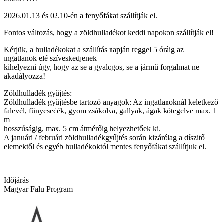
2026.01.13 és 02.10-én a fenyőfákat szállítják el.
Fontos változás, hogy a zöldhulladékot keddi napokon szállítják el!
Kérjük, a hulladékokat a szállítás napján reggel 5 óráig az
ingatlanok elé szíveskedjenek
kihelyezni úgy, hogy az se a gyalogos, se a jármű forgalmat ne
akadályozza!
Zöldhulladék gyűjtés:
Zöldhulladék gyűjtésbe tartozó anyagok: Az ingatlanoknál keletkező
falevél, fűnyesedék, gyom zsákolva, gallyak, ágak kötegelve max. 1
m
hosszúságig, max. 5 cm átmérőig helyezhetőek ki.
A januári / februári zöldhulladékgyűjtés során kizárólag a díszitő
elemektől és egyéb hulladékoktól mentes fenyőfákat szállítjuk el.
Időjárás
Magyar Falu Program