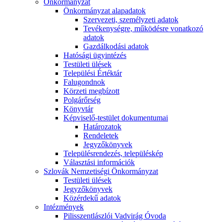
Önkormányzat
Önkormányzat alapadatok
Szervezeti, személyzeti adatok
Tevékenységre, működésre vonatkozó
adatok
Gazdálkodási adatok
Hatósági ügyintézés
Testületi ülések
Települési Értéktár
Falugondnok
Körzeti megbízott
Polgárőrség
Könyvtár
Képviselő-testület dokumentumai
Határozatok
Rendeletek
Jegyzőkönyvek
Településrendezés, településkép
Választási információk
Szlovák Nemzetiségi Önkormányzat
Testületi ülések
Jegyzőkönyvek
Közérdekű adatok
Intézmények
Pilisszentlászlói Vadvirág Óvoda