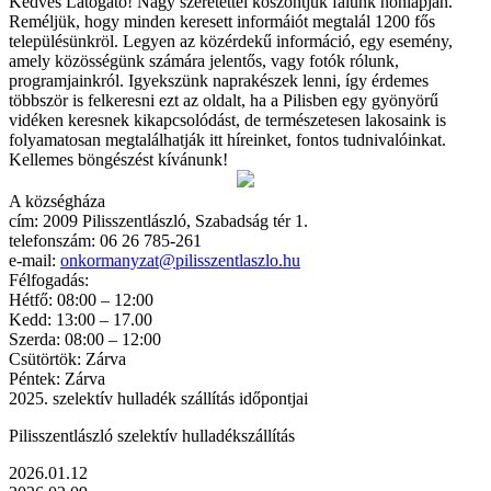
Kedves Látogató! Nagy szeretettel köszöntjük falunk honlapján.
Reméljük, hogy minden keresett informáiót megtalál 1200 fős
településünkröl. Legyen az közérdekű információ, egy esemény,
amely közösségünk számára jelentős, vagy fotók rólunk,
programjainkról. Igyekszünk naprakészek lenni, így érdemes
többször is felkeresni ezt az oldalt, ha a Pilisben egy gyönyörű
vidéken keresnek kikapcsolódást, de természetesen lakosaink is
folyamatosan megtalálhatják itt híreinket, fontos tudnivalóinkat.
Kellemes böngészést kívánunk!
A községháza
cím: 2009 Pilisszentlászló, Szabadság tér 1.
telefonszám: 06 26 785-261
e-mail:
onkormanyzat@pilisszentlaszlo.hu
Félfogadás:
Hétfő: 08:00 – 12:00
Kedd: 13:00 – 17.00
Szerda: 08:00 – 12:00
Csütörtök: Zárva
Péntek: Zárva
2025. szelektív hulladék szállítás időpontjai
Pilisszentlászló szelektív hulladékszállítás
2026.01.12