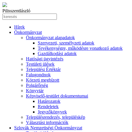
Pilisszentlászló
Hírek
Önkormányzat
Önkormányzat alapadatok
Szervezeti, személyzeti adatok
Tevékenységre, működésre vonatkozó adatok
Gazdálkodási adatok
Hatósági ügyintézés
Testületi ülések
Települési Értéktár
Falugondnok
Körzeti megbízott
Polgárőrség
Könyvtár
Képviselő-testület dokumentumai
Határozatok
Rendeletek
Jegyzőkönyvek
Településrendezés, településkép
Választási információk
Szlovák Nemzetiségi Önkormányzat