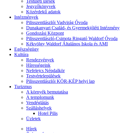
Testületi ülések
Jegyzőkönyvek
Közérdekű adatok
Intézmények
Pilisszentlászlói Vadvirág Óvoda
Dunakanyari Család- és Gyermekjóléti Intézmény
Gondozási Központ
Pilisszentlászló-Csimota Ringató Waldorf Óvoda
Kékvölgy Waldorf Általános Iskola és AMI
Egészségügy
Kultúra
Rendezvények
Hírességeink
Nefelejcs Népdalkör
Testvértelepülések
Pilisszentlászlói KÖR-KÉP helyi lap
Turizmus
A környék bemutatása
A templomunk
Vendéglátás
Szálláshelyek
Hotel Pilis
Üzletek
Hírek