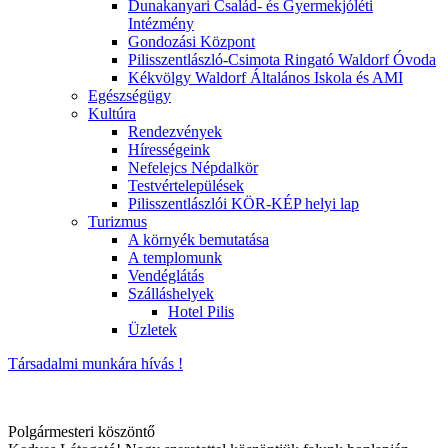
Dunakanyari Család- és Gyermekjóléti
Intézmény
Gondozási Központ
Pilisszentlászló-Csimota Ringató Waldorf Óvoda
Kékvölgy Waldorf Általános Iskola és AMI
Egészségügy
Kultúra
Rendezvények
Hírességeink
Nefelejcs Népdalkör
Testvértelepülések
Pilisszentlászlói KÖR-KÉP helyi lap
Turizmus
A környék bemutatása
A templomunk
Vendéglátás
Szálláshelyek
Hotel Pilis
Üzletek
Társadalmi munkára hívás !
Polgármesteri köszöntő