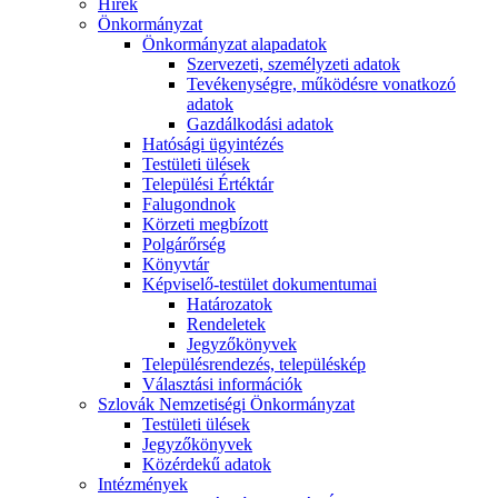
Hírek
Önkormányzat
Önkormányzat alapadatok
Szervezeti, személyzeti adatok
Tevékenységre, működésre vonatkozó
adatok
Gazdálkodási adatok
Hatósági ügyintézés
Testületi ülések
Települési Értéktár
Falugondnok
Körzeti megbízott
Polgárőrség
Könyvtár
Képviselő-testület dokumentumai
Határozatok
Rendeletek
Jegyzőkönyvek
Településrendezés, településkép
Választási információk
Szlovák Nemzetiségi Önkormányzat
Testületi ülések
Jegyzőkönyvek
Közérdekű adatok
Intézmények