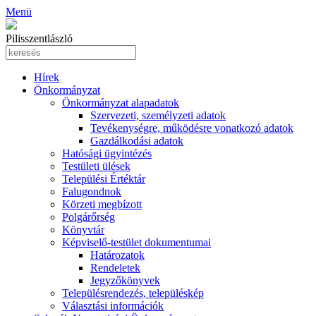
Menü
Pilisszentlászló
Hírek
Önkormányzat
Önkormányzat alapadatok
Szervezeti, személyzeti adatok
Tevékenységre, működésre vonatkozó adatok
Gazdálkodási adatok
Hatósági ügyintézés
Testületi ülések
Települési Értéktár
Falugondnok
Körzeti megbízott
Polgárőrség
Könyvtár
Képviselő-testület dokumentumai
Határozatok
Rendeletek
Jegyzőkönyvek
Településrendezés, településkép
Választási információk