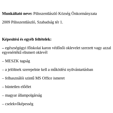
Munkáltató neve:
Pilisszentlászló Község Önkormányzata
2009 Pilisszentlászló, Szabadság tér 1.
Képesítési és egyéb feltételek:
–
egészségügyi főiskolai karon védőnői oklevelet szerzett vagy azzal
egyenértékű elismert oklevél
– MESZK tagság
– a jelöltnek szerepelnie kell a működési nyilvántartásban
– felhasználói szintű MS Office ismeret
– büntetlen előélet
– magyar állampolgárság
– cselekvőképesség