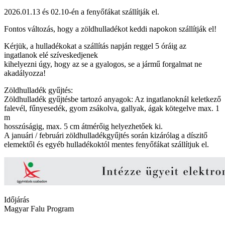
2026.01.13 és 02.10-én a fenyőfákat szállítják el.
Fontos változás, hogy a zöldhulladékot keddi napokon szállítják el!
Kérjük, a hulladékokat a szállítás napján reggel 5 óráig az
ingatlanok elé szíveskedjenek
kihelyezni úgy, hogy az se a gyalogos, se a jármű forgalmat ne
akadályozza!
Zöldhulladék gyűjtés:
Zöldhulladék gyűjtésbe tartozó anyagok: Az ingatlanoknál keletkező
falevél, fűnyesedék, gyom zsákolva, gallyak, ágak kötegelve max. 1
m
hosszúságig, max. 5 cm átmérőig helyezhetőek ki.
A januári / februári zöldhulladékgyűjtés során kizárólag a díszitő
elemektől és egyéb hulladékoktól mentes fenyőfákat szállítjuk el.
Időjárás
Magyar Falu Program