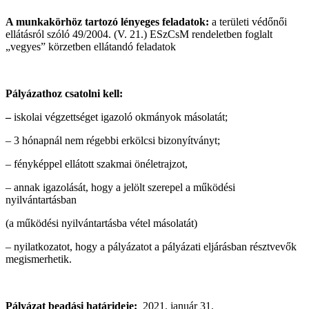
A munkakörhöz tartozó lényeges
feladatok:
a területi védőnői
ellátásról szóló 49/2004. (V. 21.) ESzCsM rendeletben foglalt
„vegyes” körzetben ellátandó feladatok
Pályázathoz csatolni kell:
–
iskolai végzettséget igazoló okmányok másolatát;
– 3 hónapnál nem régebbi erkölcsi bizonyítványt;
– fényképpel ellátott szakmai önéletrajzot,
– annak igazolását, hogy a jelölt szerepel a működési
nyilvántartásban
(a működési nyilvántartásba vétel másolatát)
– nyilatkozatot, hogy a pályázatot a pályázati eljárásban résztvevők
megismerhetik.
Pályázat beadási határideje:
2021. január 31.