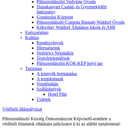
Pilisszentlászlói Vadvirág Óvoda
Dunakanyari Család- és Gyermekjóléti
Intézmény
Gondozási Központ
Pilisszentlászló-Csimota Ringató Waldorf Óvoda
Kékvölgy Waldorf Általános Iskola és AMI
Egészségügy
Kultúra
Rendezvények
Hírességeink
Nefelejcs Népdalkör
Testvértelepülések
Pilisszentlászlói KÖR-KÉP helyi lap
Turizmus
A környék bemutatása
A templomunk
Vendéglátás
Szálláshelyek
Hotel Pilis
Üzletek
Védőnői álláspályázat
Pilisszentlászló Község Önkormányzat Képviselő-testülete a
védőnői feladatok ellátására pályázatot ír ki az alábbi tartalommal: