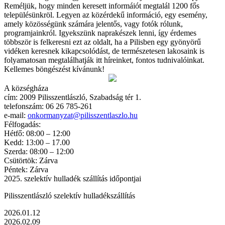
Reméljük, hogy minden keresett informáiót megtalál 1200 fős
településünkröl. Legyen az közérdekű információ, egy esemény,
amely közösségünk számára jelentős, vagy fotók rólunk,
programjainkról. Igyekszünk naprakészek lenni, így érdemes
többször is felkeresni ezt az oldalt, ha a Pilisben egy gyönyörű
vidéken keresnek kikapcsolódást, de természetesen lakosaink is
folyamatosan megtalálhatják itt híreinket, fontos tudnivalóinkat.
Kellemes böngészést kívánunk!
A községháza
cím: 2009 Pilisszentlászló, Szabadság tér 1.
telefonszám: 06 26 785-261
e-mail:
onkormanyzat@pilisszentlaszlo.hu
Félfogadás:
Hétfő: 08:00 – 12:00
Kedd: 13:00 – 17.00
Szerda: 08:00 – 12:00
Csütörtök: Zárva
Péntek: Zárva
2025. szelektív hulladék szállítás időpontjai
Pilisszentlászló szelektív hulladékszállítás
2026.01.12
2026.02.09