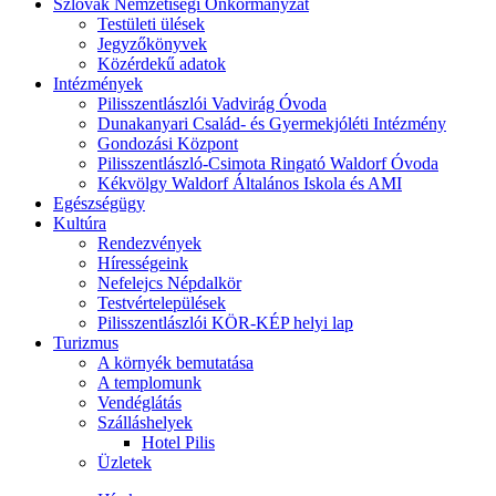
Szlovák Nemzetiségi Önkormányzat
Testületi ülések
Jegyzőkönyvek
Közérdekű adatok
Intézmények
Pilisszentlászlói Vadvirág Óvoda
Dunakanyari Család- és Gyermekjóléti Intézmény
Gondozási Központ
Pilisszentlászló-Csimota Ringató Waldorf Óvoda
Kékvölgy Waldorf Általános Iskola és AMI
Egészségügy
Kultúra
Rendezvények
Hírességeink
Nefelejcs Népdalkör
Testvértelepülések
Pilisszentlászlói KÖR-KÉP helyi lap
Turizmus
A környék bemutatása
A templomunk
Vendéglátás
Szálláshelyek
Hotel Pilis
Üzletek