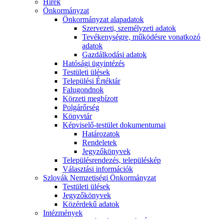
Hírek
Önkormányzat
Önkormányzat alapadatok
Szervezeti, személyzeti adatok
Tevékenységre, működésre vonatkozó
adatok
Gazdálkodási adatok
Hatósági ügyintézés
Testületi ülések
Települési Értéktár
Falugondnok
Körzeti megbízott
Polgárőrség
Könyvtár
Képviselő-testület dokumentumai
Határozatok
Rendeletek
Jegyzőkönyvek
Településrendezés, településkép
Választási információk
Szlovák Nemzetiségi Önkormányzat
Testületi ülések
Jegyzőkönyvek
Közérdekű adatok
Intézmények