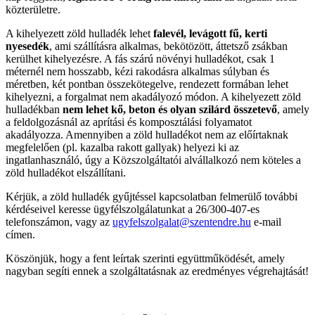
közterületre.
A kihelyezett zöld hulladék lehet
falevél, levágott fű, kerti
nyesedék
, ami szállításra alkalmas, bekötözött, áttetsző zsákban
kerülhet kihelyezésre. A fás szárú növényi hulladékot, csak 1
méternél nem hosszabb, kézi rakodásra alkalmas súlyban és
méretben, két pontban összekötegelve, rendezett formában lehet
kihelyezni, a forgalmat nem akadályozó módon. A kihelyezett zöld
hulladékban
nem lehet kő, beton és olyan szilárd összetevő
, amely
a feldolgozásnál az aprítási és komposztálási folyamatot
akadályozza. Amennyiben a zöld hulladékot nem az előírtaknak
megfelelően (pl. kazalba rakott gallyak) helyezi ki az
ingatlanhasználó, úgy a Közszolgáltatói alvállalkozó nem köteles a
zöld hulladékot elszállítani.
Kérjük, a zöld hulladék gyűjtéssel kapcsolatban felmerülő további
kérdéseivel keresse ügyfélszolgálatunkat a 26/300-407-es
telefonszámon, vagy az
ugyfelszolgalat@szentendre.hu
e-mail
címen.
Köszönjük, hogy a fent leírtak szerinti együttműködését, amely
nagyban segíti ennek a szolgáltatásnak az eredményes végrehajtását!