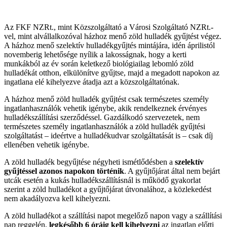
Az FKF NZRt., mint Közszolgáltató a Városi Szolgáltató NZRt.-
vel, mint alvállalkozóval házhoz menő zöld hulladék gyűjtést végez.
A házhoz menő szelektív hulladékgyűjtés mintájára, idén áprilistól
novemberig lehetősége nyílik a lakosságnak, hogy a kerti
munkákból az év során keletkező biológiailag lebomló zöld
hulladékát otthon, elkülönítve gyűjtse, majd a megadott napokon az
ingatlana elé kihelyezve átadja azt a közszolgáltatónak.
A házhoz menő zöld hulladék gyűjtést csak természetes személy
ingatlanhasználók vehetik igénybe, akik rendelkeznek érvényes
hulladékszállítási szerződéssel. Gazdálkodó szervezetek, nem
természetes személy ingatlanhasználók a zöld hulladék gyűjtési
szolgáltatást – ideértve a hulladékudvar szolgáltatását is – csak díj
ellenében vehetik igénybe.
A zöld hulladék begyűjtése négyheti ismétlődésben a
szelektív
gyűjtéssel azonos napokon történik
. A gyűjtőjárat által nem bejárt
utcák esetén a kukás hulladékszállításnál is működő gyakorlat
szerint a zöld hulladékot a gyűjtőjárat útvonalához, a közlekedést
nem akadályozva kell kihelyezni.
A zöld hulladékot a szállítási napot megelőző napon vagy a szállítási
nap reggelén,
legkésőbb 6 óráig kell kihelyezni
az ingatlan előtti