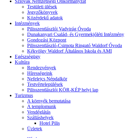
Szlovák Nemzetiségi Önkormányzat
Testületi ülések
Jegyzőkönyvek
Közérdekű adatok
Intézmények
Pilisszentlászlói Vadvirág Óvoda
Dunakanyari Család- és Gyermekjóléti Intézmény
Gondozási Központ
Pilisszentlászló-Csimota Ringató Waldorf Óvoda
Kékvölgy Waldorf Általános Iskola és AMI
Egészségügy
Kultúra
Rendezvények
Hírességeink
Nefelejcs Népdalkör
Testvértelepülések
Pilisszentlászlói KÖR-KÉP helyi lap
Turizmus
A környék bemutatása
A templomunk
Vendéglátás
Szálláshelyek
Hotel Pilis
Üzletek