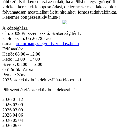
többször is felkeresni ezt az oldalt, ha a Pilisben egy gyönyörű
vidéken keresnek kikapcsolódást, de természetesen lakosaink is
folyamatosan megtalálhatják itt híreinket, fontos tudnivalóinkat.
Kellemes böngészést kívánunk!
A községháza
cím: 2009 Pilisszentlászló, Szabadság tér 1.
telefonszám: 06 26 785-261
e-mail:
onkormanyzat@pilisszentlaszlo.hu
Félfogadás:
Hétfő: 08:00 – 12:00
Kedd: 13:00 – 17.00
Szerda: 08:00 – 12:00
Csütörtök: Zárva
Péntek: Zárva
2025. szelektív hulladék szállítás időpontjai
Pilisszentlászló szelektív hulladékszállítás
2026.01.12
2026.02.09
2026.03.09
2026.04.06
2026.05.04
2026.06.01