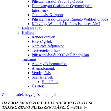
Pilisszentlászlói Vadvirág Óvoda
Dunakanyari Család- és Gyermekjóléti
Intézmény
Gondozási Központ
Pilisszentlászló-Csimota Ringató Waldorf Óvoda
Kékvölgy Waldorf Általános Iskola és AMI
Egészségügy
Kultúra
Rendezvények
Hírességeink
Nefelejcs Népdalkör
Testvértelepülések
Pilisszentlászlói KÖR-KÉP helyi lap
Turizmus
A környék bemutatása
A templomunk
Vendéglátás
Szálláshelyek
Hotel Pilis
Üzletek
Zöld hulladék begyűjtés időpontjai
HÁZHOZ MENŐ ZÖLD HULLADÉK BEGYŰJTÉSI
TÁJÉKOZTATÓ PILISSZENTLÁSZLÓ – 2019. év