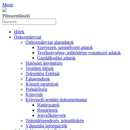
Menü
Pilisszentlászló
Hírek
Önkormányzat
Önkormányzat alapadatok
Szervezeti, személyzeti adatok
Tevékenységre, működésre vonatkozó adatok
Gazdálkodási adatok
Hatósági ügyintézés
Testületi ülések
Települési Értéktár
Falugondnok
Körzeti megbízott
Polgárőrség
Könyvtár
Képviselő-testület dokumentumai
Határozatok
Rendeletek
Jegyzőkönyvek
Településrendezés, településkép
Választási információk