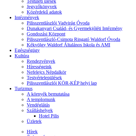
Testületi ülések
Jegyzőkönyvek
Közérdekű adatok
Intézmények
Pilisszentlászlói Vadvirág Óvoda
Dunakanyari Család- és Gyermekjóléti Intézmény
Gondozási Központ
Pilisszentlászló-Csimota Ringató Waldorf Óvoda
Kékvölgy Waldorf Általános Iskola és AMI
Egészségügy
Kultúra
Rendezvények
Hírességeink
Nefelejcs Népdalkör
Testvértelepülések
Pilisszentlászlói KÖR-KÉP helyi lap
Turizmus
A környék bemutatása
A templomunk
Vendéglátás
Szálláshelyek
Hotel Pilis
Üzletek
Hírek