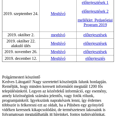
előterjesztések 1
előterjesztések 2
2019. szeptember 24.
Meghívó
melléklet_Pedagógiai
Program 2019
2019. október 2.
meghívó
előterjesztések
2019. október 22.
Meghívó
előterjesztések
alakuló ülés
2019. november 26.
Meghívó
előterjesztések
2019. december 12.
Meghívó
előterjesztés
Polgármesteri köszöntő
Kedves Látogató! Nagy szeretettel köszöntjük falunk honlapján.
Reméljük, hogy minden keresett informáiót megtalál 1200 fős
településünkröl. Legyen az közérdekű információ, egy esemény,
amely közösségünk számára jelentős, vagy fotók rólunk,
programjainkról. Igyekszünk naprakészek lenni, így érdemes
többször is felkeresni ezt az oldalt, ha a Pilisben egy gyönyörű
vidéken keresnek kikapcsolódást, de természetesen lakosaink is
folyamatosan megtalálhatják itt híreinket, fontos tudnivalóinkat.