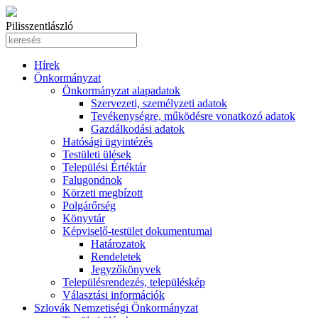
Pilisszentlászló
Hírek
Önkormányzat
Önkormányzat alapadatok
Szervezeti, személyzeti adatok
Tevékenységre, működésre vonatkozó adatok
Gazdálkodási adatok
Hatósági ügyintézés
Testületi ülések
Települési Értéktár
Falugondnok
Körzeti megbízott
Polgárőrség
Könyvtár
Képviselő-testület dokumentumai
Határozatok
Rendeletek
Jegyzőkönyvek
Településrendezés, településkép
Választási információk
Szlovák Nemzetiségi Önkormányzat