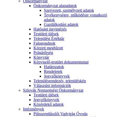
Önkormányzat
Önkormányzat alapadatok
Szervezeti, személyzeti adatok
Tevékenységre, működésre vonatkozó
adatok
Gazdálkodási adatok
Hatósági ügyintézés
Testületi ülések
Települési Értéktár
Falugondnok
Körzeti megbízott
Polgárőrség
Könyvtár
Képviselő-testület dokumentumai
Határozatok
Rendeletek
Jegyzőkönyvek
Településrendezés, településkép
Választási információk
Szlovák Nemzetiségi Önkormányzat
Testületi ülések
Jegyzőkönyvek
Közérdekű adatok
Intézmények
Pilisszentlászlói Vadvirág Óvoda