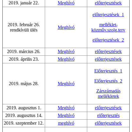
2019. január 22.
Meghívó
előterjesztések
előterjesztések_1
2019. február 26.
melléklet-
Meghívó
rendkívüli ülés
közműv.szolg.terv
előterjesztések_2
2019. március 26.
Meghívó
előterjesztések
2019. április 23.
Meghívó
előterjesztések
Előterjesztés_1
Előterjesztés_2
2019. május 28.
Meghívó
Zárszámadás
mellékletek
2019. augusztus 1.
Meghívó
előterjesztések
2019. augusztus 14.
Meghívó
előterjesztés
2019. szeptember 12.
meghívó
előterjesztések