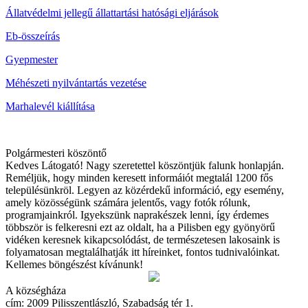
Állatvédelmi jellegű állattartási hatósági eljárások
Eb-összeírás
Gyepmester
Méhészeti nyilvántartás vezetése
Marhalevél kiállítása
Polgármesteri köszöntő
Kedves Látogató! Nagy szeretettel köszöntjük falunk honlapján.
Reméljük, hogy minden keresett informáiót megtalál 1200 fős
településünkröl. Legyen az közérdekű információ, egy esemény,
amely közösségünk számára jelentős, vagy fotók rólunk,
programjainkról. Igyekszünk naprakészek lenni, így érdemes
többször is felkeresni ezt az oldalt, ha a Pilisben egy gyönyörű
vidéken keresnek kikapcsolódást, de természetesen lakosaink is
folyamatosan megtalálhatják itt híreinket, fontos tudnivalóinkat.
Kellemes böngészést kívánunk!
A községháza
cím: 2009 Pilisszentlászló, Szabadság tér 1.