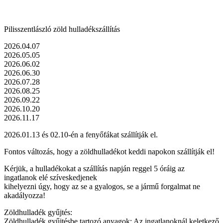
Pilisszentlászló zöld hulladékszállítás
2026.04.07
2026.05.05
2026.06.02
2026.06.30
2026.07.28
2026.08.25
2026.09.22
2026.10.20
2026.11.17
2026.01.13 és 02.10-én a fenyőfákat szállítják el.
Fontos változás, hogy a zöldhulladékot keddi napokon szállítják el!
Kérjük, a hulladékokat a szállítás napján reggel 5 óráig az
ingatlanok elé szíveskedjenek
kihelyezni úgy, hogy az se a gyalogos, se a jármű forgalmat ne
akadályozza!
Zöldhulladék gyűjtés:
Zöldhulladék gyűjtésbe tartozó anyagok: Az ingatlanoknál keletkező