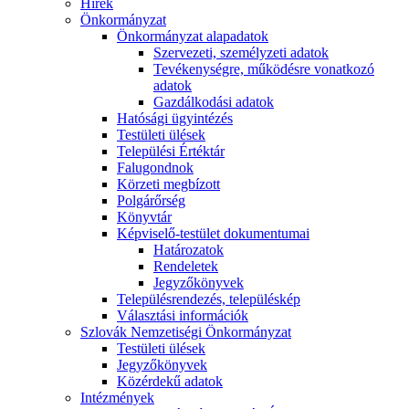
Hírek
Önkormányzat
Önkormányzat alapadatok
Szervezeti, személyzeti adatok
Tevékenységre, működésre vonatkozó
adatok
Gazdálkodási adatok
Hatósági ügyintézés
Testületi ülések
Települési Értéktár
Falugondnok
Körzeti megbízott
Polgárőrség
Könyvtár
Képviselő-testület dokumentumai
Határozatok
Rendeletek
Jegyzőkönyvek
Településrendezés, településkép
Választási információk
Szlovák Nemzetiségi Önkormányzat
Testületi ülések
Jegyzőkönyvek
Közérdekű adatok
Intézmények