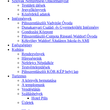
Szlovák Nemzetiségi Önkormányzat
Testületi ülések
Jegyzőkönyvek
Közérdekű adatok
Intézmények
Pilisszentlászlói Vadvirág Óvoda
Dunakanyari Család- és Gyermekjóléti Intézmény
Gondozási Központ
Pilisszentlászló-Csimota Ringató Waldorf Óvoda
Kékvölgy Waldorf Általános Iskola és AMI
Egészségügy
Kultúra
Rendezvények
Hírességeink
Nefelejcs Népdalkör
Testvértelepülések
Pilisszentlászlói KÖR-KÉP helyi lap
Turizmus
A környék bemutatása
A templomunk
Vendéglátás
Szálláshelyek
Hotel Pilis
Üzletek