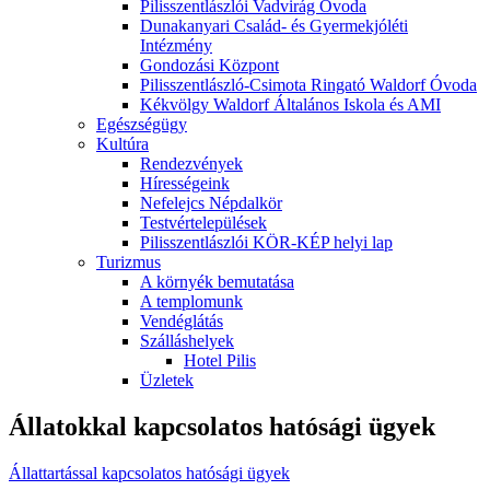
Pilisszentlászlói Vadvirág Óvoda
Dunakanyari Család- és Gyermekjóléti
Intézmény
Gondozási Központ
Pilisszentlászló-Csimota Ringató Waldorf Óvoda
Kékvölgy Waldorf Általános Iskola és AMI
Egészségügy
Kultúra
Rendezvények
Hírességeink
Nefelejcs Népdalkör
Testvértelepülések
Pilisszentlászlói KÖR-KÉP helyi lap
Turizmus
A környék bemutatása
A templomunk
Vendéglátás
Szálláshelyek
Hotel Pilis
Üzletek
Állatokkal kapcsolatos hatósági ügyek
Állattartással kapcsolatos hatósági ügyek