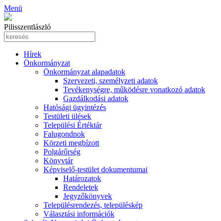
Menü
Pilisszentlászló
Hírek
Önkormányzat
Önkormányzat alapadatok
Szervezeti, személyzeti adatok
Tevékenységre, működésre vonatkozó adatok
Gazdálkodási adatok
Hatósági ügyintézés
Testületi ülések
Települési Értéktár
Falugondnok
Körzeti megbízott
Polgárőrség
Könyvtár
Képviselő-testület dokumentumai
Határozatok
Rendeletek
Jegyzőkönyvek
Településrendezés, településkép
Választási információk